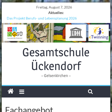
Freitag, August 7, 2026
Aktuelles:
Das Projekt Berufs- und Lebensplanung 2026
UNESCO Stadtradeln „Grenzen überwinden“
KCC-Workshop
Sicherheit auf den Wellen: Lehrkräfte bilden sich in Alicante fort
Ferien!!!
Gesamtschule
Ückendorf
– Gelsenkirchen –
Fachangebot