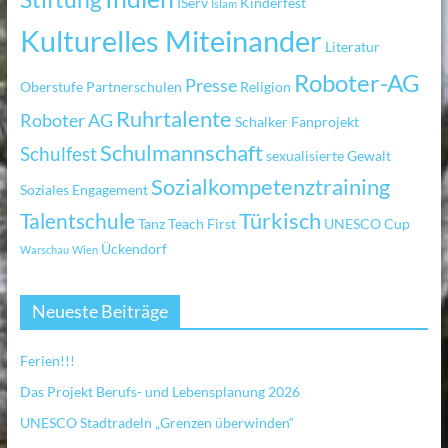
IServ
Kinderfest
Islam
Kulturelles Miteinander
Literatur
Roboter-AG
Presse
Oberstufe
Partnerschulen
Religion
Ruhrtalente
Roboter AG
Schalker Fanprojekt
Schulmannschaft
Schulfest
sexualisierte Gewalt
Sozialkompetenztraining
Soziales Engagement
Türkisch
Talentschule
Tanz
Teach First
UNESCO Cup
Ückendorf
Warschau
Wien
Neueste Beiträge
Ferien!!!
Das Projekt Berufs- und Lebensplanung 2026
UNESCO Stadtradeln „Grenzen überwinden“