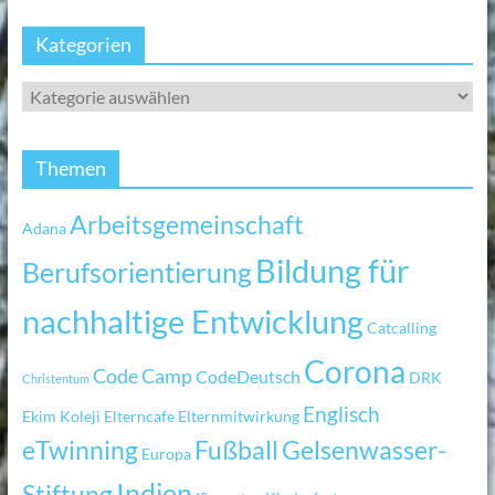
Kategorien
Themen
Arbeitsgemeinschaft
Adana
Bildung für
Berufsorientierung
nachhaltige Entwicklung
Catcalling
Corona
Code Camp
CodeDeutsch
DRK
Christentum
Englisch
Ekim Koleji
Elterncafe
Elternmitwirkung
eTwinning
Fußball
Gelsenwasser-
Europa
Indien
Stiftung