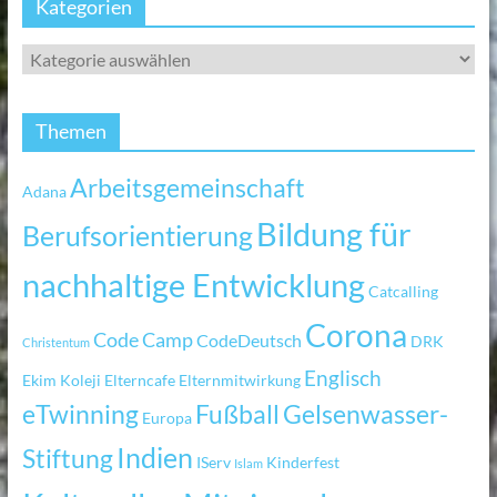
Kategorien
Themen
Arbeitsgemeinschaft
Adana
Bildung für
Berufsorientierung
nachhaltige Entwicklung
Catcalling
Corona
Code Camp
CodeDeutsch
DRK
Christentum
Englisch
Ekim Koleji
Elterncafe
Elternmitwirkung
eTwinning
Fußball
Gelsenwasser-
Europa
Indien
Stiftung
IServ
Kinderfest
Islam