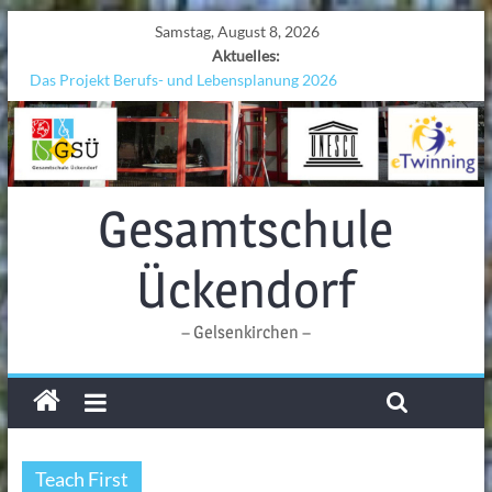
Samstag, August 8, 2026
Aktuelles:
Das Projekt Berufs- und Lebensplanung 2026
UNESCO Stadtradeln „Grenzen überwinden“
KCC-Workshop
Sicherheit auf den Wellen: Lehrkräfte bilden sich in Alicante fort
Ferien!!!
Gesamtschule
Ückendorf
– Gelsenkirchen –
Teach First