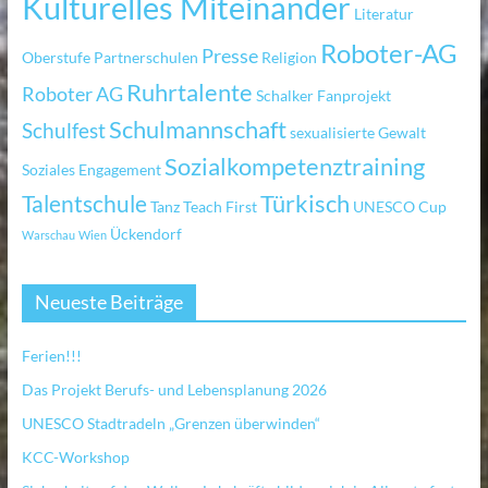
Kulturelles Miteinander
Literatur
Roboter-AG
Presse
Oberstufe
Partnerschulen
Religion
Ruhrtalente
Roboter AG
Schalker Fanprojekt
Schulmannschaft
Schulfest
sexualisierte Gewalt
Sozialkompetenztraining
Soziales Engagement
Türkisch
Talentschule
Tanz
Teach First
UNESCO Cup
Ückendorf
Warschau
Wien
Neueste Beiträge
Ferien!!!
Das Projekt Berufs- und Lebensplanung 2026
UNESCO Stadtradeln „Grenzen überwinden“
KCC-Workshop