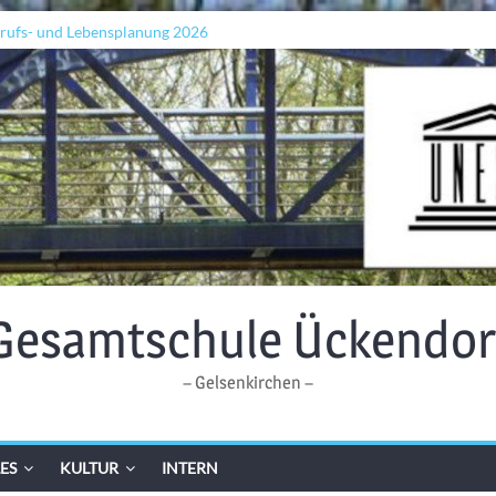
erufs- und Lebensplanung 2026
adeln „Grenzen überwinden“
p
den Wellen: Lehrkräfte bilden sich in Alicante fort
Gesamtschule Ückendor
– Gelsenkirchen –
ES
KULTUR
INTERN