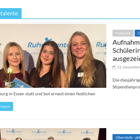
talente
Featured
O
Aufnahme
Schüleri
ausgezei
13. Dezember
Die diesjähri
Stipendienpro
burg in Essen statt und bot erneut einen festlichen
d more
Oberstufe - akt