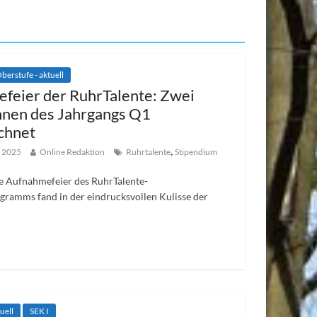
berstufe - aktuell
feier der RuhrTalente: Zwei
nnen des Jahrgangs Q1
chnet
,
 2025
Online Redaktion
Ruhrtalente
Stipendium
ge Aufnahmefeier des RuhrTalente-
gramms fand in der eindrucksvollen Kulisse der
uell
SEK I