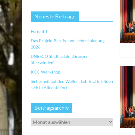
Neueste Beiträge
Ferien!!!
Das Projekt Berufs- und Lebensplanung
2026
UNESCO Stadtradeln „Grenzen
überwinden“
KCC-Workshop
Sicherheit auf den Wellen: Lehrkräfte bilden
sich in Alicante fort
Beitragsarchiv