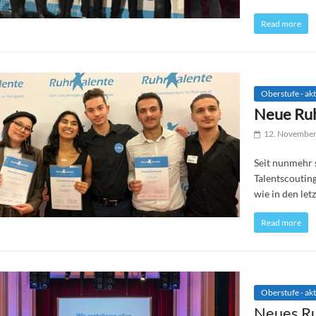
Read more
Oberstufe - akt
Neue Ruh
12. Novembe
Seit nunmehr
Talentscoutin
wie in den let
Read more
Oberstufe - akt
Neues Ru