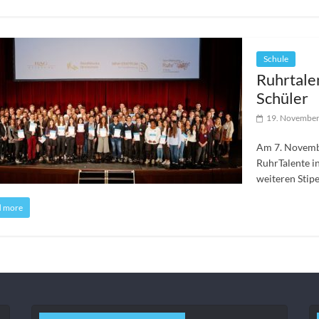
Schule
Ruhrtale
Schüler
19. Novembe
Am 7. Novembe
RuhrTalente 
weiteren Stip
d more