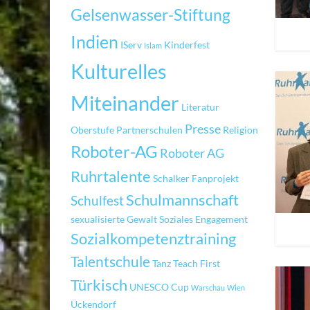
Gelsenwasser-Stiftung
Indien
IServ
Kinderfest
Islam
Kulturelles
Miteinander
Literatur
Presse
Oberstufe
Partnerschulen
Religion
Roboter-AG
Roboter AG
Ruhrtalente
Schalker Fanprojekt
Schulmannschaft
Schulfest
sexualisierte Gewalt
Soziales Engagement
Sozialkompetenztraining
Talentschule
Tanz
Teach First
Türkisch
UNESCO Cup
Warschau
Wien
Ückendorf