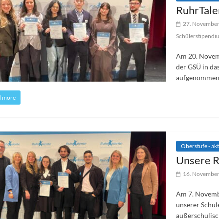
RuhrTale
27. Novembe
Schülerstipendi
Am 20. Novem
der GSÜ in da
aufgenommen. 
d more
Oberstufe - akt
Unsere R
16. Novembe
Am 7. Novembe
unserer Schul
außerschulisc