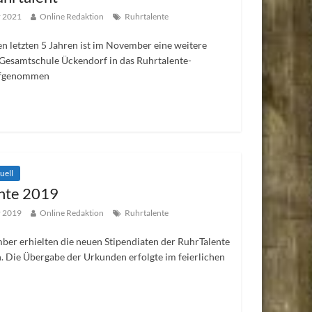
r 2021
Online Redaktion
Ruhrtalente
en letzten 5 Jahren ist im November eine weitere
 Gesamtschule Ückendorf in das Ruhrtalente-
fgenommen
uell
nte 2019
r 2019
Online Redaktion
Ruhrtalente
er erhielten die neuen Stipendiaten der RuhrTalente
. Die Übergabe der Urkunden erfolgte im feierlichen