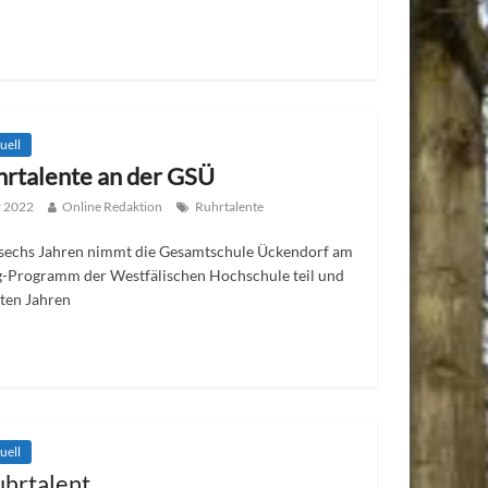
uell
rtalente an der GSÜ
r 2022
Online Redaktion
Ruhrtalente
 sechs Jahren nimmt die Gesamtschule Ückendorf am
g-Programm der Westfälischen Hochschule teil und
zten Jahren
uell
hrtalent