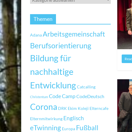
Themen
Arbeitsgemeinschaft
Adana
Berufsorientierung
Bildung für
Rea
nachhaltige
Entwicklung
Catcalling
Code Camp
CodeDeutsch
Christentum
Corona
DRK
Ekim Koleji
Elterncafe
Englisch
Elternmitwirkung
eTwinning
Fußball
Europa