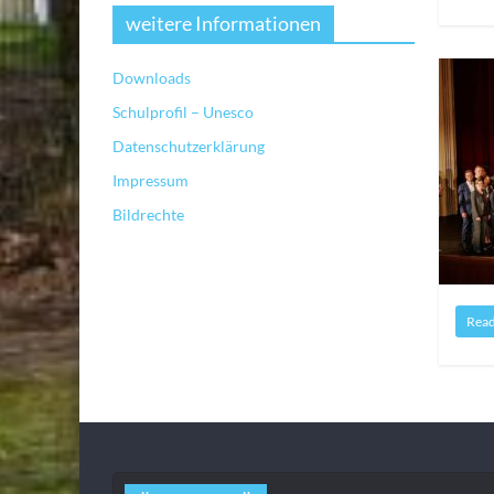
weitere Informationen
Downloads
Schulprofil – Unesco
Datenschutzerklärung
Impressum
Bildrechte
Rea