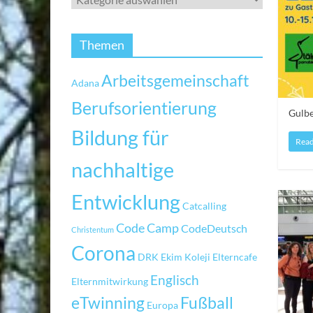
Themen
Arbeitsgemeinschaft
Adana
Berufsorientierung
Gulbe
Bildung für
Rea
nachhaltige
Entwicklung
Catcalling
Code Camp
CodeDeutsch
Christentum
Corona
DRK
Ekim Koleji
Elterncafe
Englisch
Elternmitwirkung
eTwinning
Fußball
Europa