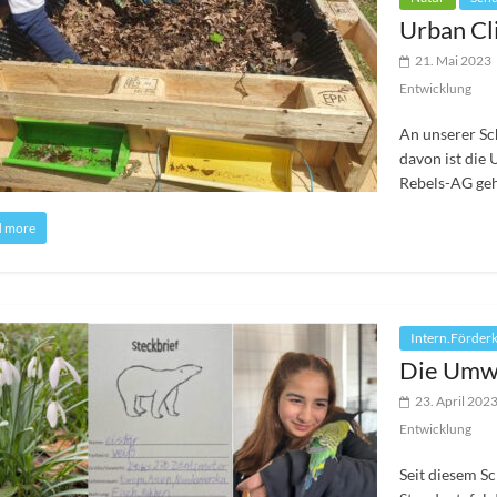
Urban Cl
21. Mai 2023
Entwicklung
An unserer Sc
davon ist die
Rebels-AG ge
d more
Intern.Förder
Die Umw
23. April 202
Entwicklung
Seit diesem Sc