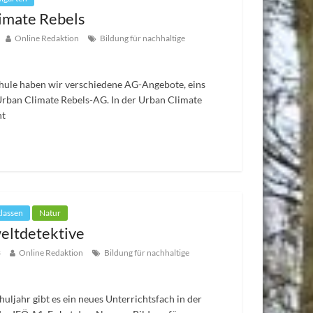
imate Rebels
Online Redaktion
Bildung für nachhaltige
hule haben wir verschiedene AG-Angebote, eins
 Urban Climate Rebels-AG. In der Urban Climate
ht
klassen
Natur
eltdetektive
3
Online Redaktion
Bildung für nachhaltige
huljahr gibt es ein neues Unterrichtsfach in der