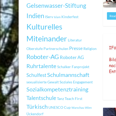
Gelsenwasser-Stiftung
Indien
Rea
IServ
Kinderfest
Islam
Kulturelles
Miteinander
Literatur
Presse
Oberstufe
Partnerschulen
Religion
Roboter-AG
Roboter AG
Ruhrtalente
Schalker Fanprojekt
Schulmannschaft
Schulfest
sexualisierte Gewalt
Soziales Engagement
Sozialkompetenztraining
Talentschule
Tanz
Teach First
Türkisch
UNESCO Cup
Warschau
Wien
Ückendorf