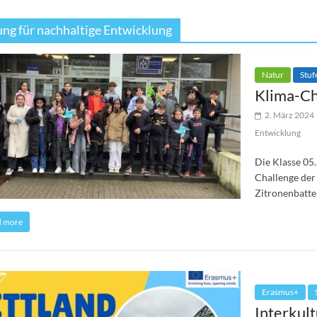
ung für nachhaltige Entwicklung
Natur
Stuf
Klima-Ch
2. März 2024
Entwicklung
Die Klasse 05
Challenge der 
Zitronenbatte
d more
Erasmus+
Interkul