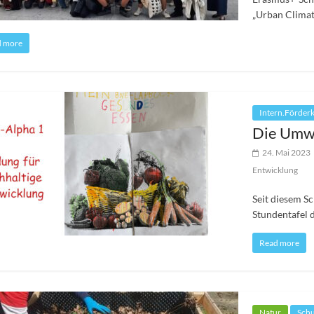
„Urban Climat
d more
Intern.Förder
Die Umwe
24. Mai 2023
Entwicklung
Seit diesem Sc
Stundentafel 
Read more
Natur
Schu