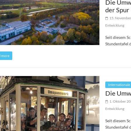
Die Umwe
der Spur
15. Novembe
Entwicklung
Seit diesem Sc
Stundentafel 
d more
Internationale
Die Umwe
1. Oktober 2
Entwicklung
Seit diesem Sc
Stundentafel 