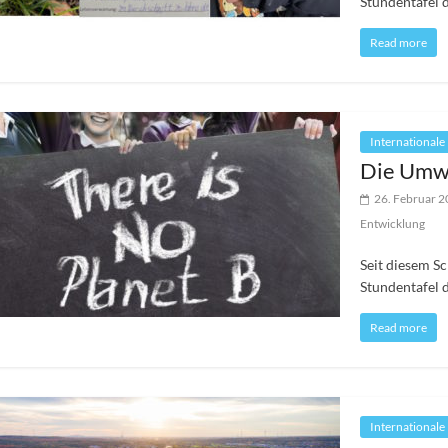
Stundentafel 
Read more
Internationale
Die Umwe
26. Februar 
Entwicklung
Seit diesem Sc
Stundentafel 
Read more
Internationale