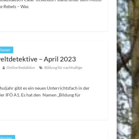
e Rebels – Was
klassen
ltdetektive – April 2023
Online Redaktion
Bildung für nachhaltige
huljahr gibt es ein neues Unterrichtsfach in der
der IFÖ A1. Es hat den Namen „Bildung für
lgarten