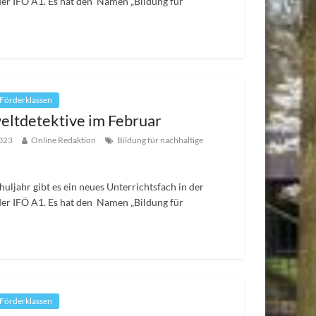
der IFÖ A1. Es hat den Namen „Bildung für
 Förderklassen
ltdetektive im Februar
2023
Online Redaktion
Bildung für nachhaltige
huljahr gibt es ein neues Unterrichtsfach in der
der IFÖ A1. Es hat den Namen „Bildung für
 Förderklassen