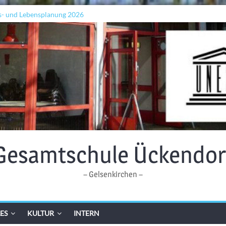
s- und Lebensplanung 2026
ln „Grenzen überwinden“
 Wellen: Lehrkräfte bilden sich in Alicante fort
Gesamtschule Ückendor
– Gelsenkirchen –
ES
KULTUR
INTERN