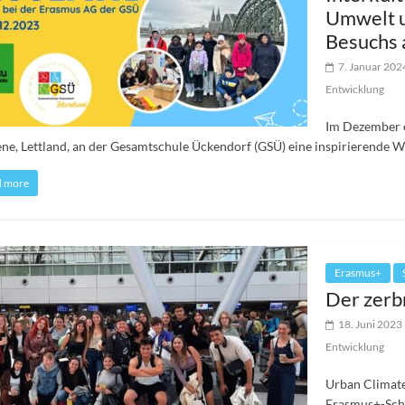
Umwelt u
Besuchs 
7. Januar 202
Entwicklung
Im Dezember e
ne, Lettland, an der Gesamtschule Ückendorf (GSÜ) eine inspirierende W
d more
Erasmus+
Der zerb
18. Juni 2023
Entwicklung
Urban Climate
Erasmus+-Sch