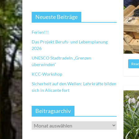
Neueste Beiträge
Ferien!!!
Das Projekt Berufs- und Lebensplanung
2026
UNESCO Stadtradeln „Grenzen
Rea
überwinden“
KCC-Workshop
Sicherheit auf den Wellen: Lehrkräfte bilden
sich in Alicante fort
Beitragsarchiv