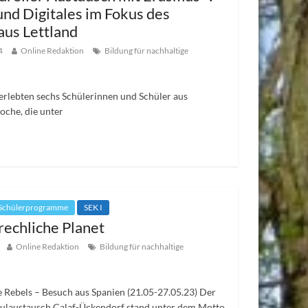
nd Digitales im Fokus des
aus Lettland
4
Online Redaktion
Bildung für nachhaltige
rlebten sechs Schülerinnen und Schüler aus
oche, die unter
Schülerprogramme
SEK I
rechliche Planet
Online Redaktion
Bildung für nachhaltige
 Rebels – Besuch aus Spanien (21.05-27.05.23) Der
ulaustausch Calaf-Ückendorf stand unter dem Motto