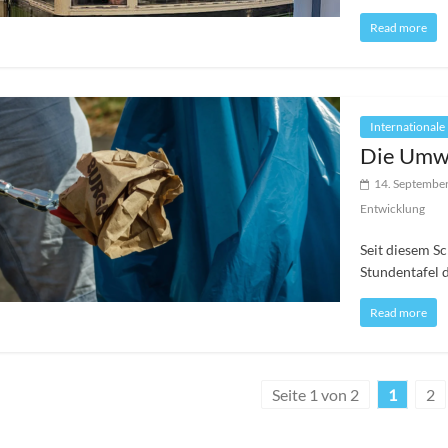
Read more
Internationale
Die Umw
14. Septembe
Entwicklung
Seit diesem Sc
Stundentafel 
Read more
Seite 1 von 2
1
2