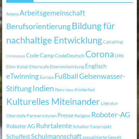
Arbeitsgemeinschaft
Adana
Bildung für
Berufsorientierung
nachhaltige Entwicklung
Catcalling
Corona
Code Camp
CodeDeutsch
DRK
Christentum
Englisch
Ekim Koleji
Elterncafe
Elternmitwirkung
eTwinning
Fußball
Gelsenwasser-
Europa
Indien
Stiftung
IServ
Kinderfest
Islam
Kulturelles Miteinander
Literatur
Roboter-AG
Presse
Oberstufe
Partnerschulen
Religion
Ruhrtalente
Roboter AG
Schalker Fanprojekt
Schulmannschaft
Schulfest
sexualisierte Gewalt