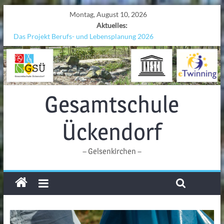
Montag, August 10, 2026
Aktuelles:
Das Projekt Berufs- und Lebensplanung 2026
UNESCO Stadtradeln „Grenzen überwinden“
KCC-Workshop
Sicherheit auf den Wellen: Lehrkräfte bilden sich in Alicante fort
Ferien!!!
Gesamtschule
Ückendorf
– Gelsenkirchen –