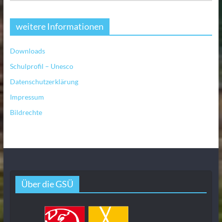
weitere Informationen
Downloads
Schulprofil – Unesco
Datenschutzerklärung
Impressum
Bildrechte
Über die GSÜ