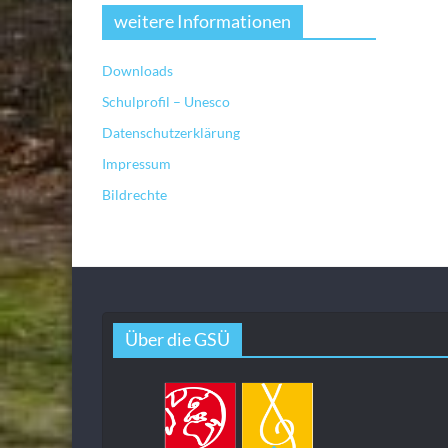
weitere Informationen
Downloads
Schulprofil – Unesco
Datenschutzerklärung
Impressum
Bildrechte
Über die GSÜ