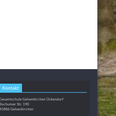
Kontakt
Gesamtschule Gelsenkirchen Ückendorf
Bochumer Str. 190
45886 Gelsenkirchen