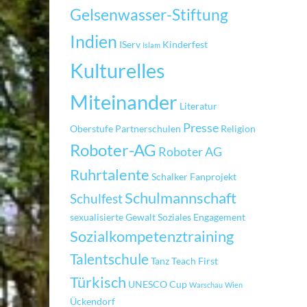
Gelsenwasser-Stiftung
Indien
IServ
Kinderfest
Islam
Kulturelles
Miteinander
Literatur
Presse
Oberstufe
Partnerschulen
Religion
Roboter-AG
Roboter AG
Ruhrtalente
Schalker Fanprojekt
Schulmannschaft
Schulfest
sexualisierte Gewalt
Soziales Engagement
Sozialkompetenztraining
Talentschule
Tanz
Teach First
Türkisch
UNESCO Cup
Warschau
Wien
Ückendorf