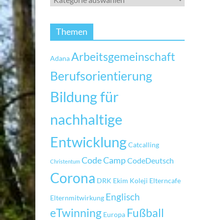
Themen
Arbeitsgemeinschaft
Adana
Berufsorientierung
Bildung für
nachhaltige
Entwicklung
Catcalling
Code Camp
CodeDeutsch
Christentum
Corona
DRK
Ekim Koleji
Elterncafe
Englisch
Elternmitwirkung
eTwinning
Fußball
Europa