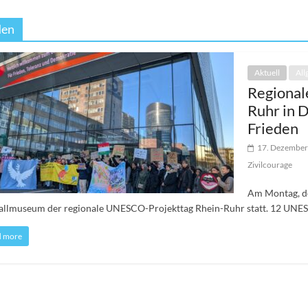
den
Aktuell
All
Regional
Ruhr in D
Frieden
17. Dezember
Zivilcourage
Am Montag, d
llmuseum der regionale UNESCO-Projekttag Rhein-Ruhr statt. 12 UNES
d more