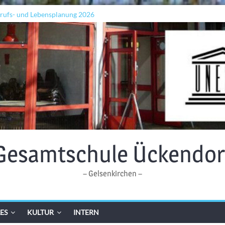
erufs- und Lebensplanung 2026
adeln „Grenzen überwinden“
p
den Wellen: Lehrkräfte bilden sich in Alicante fort
Gesamtschule Ückendor
– Gelsenkirchen –
ES
KULTUR
INTERN