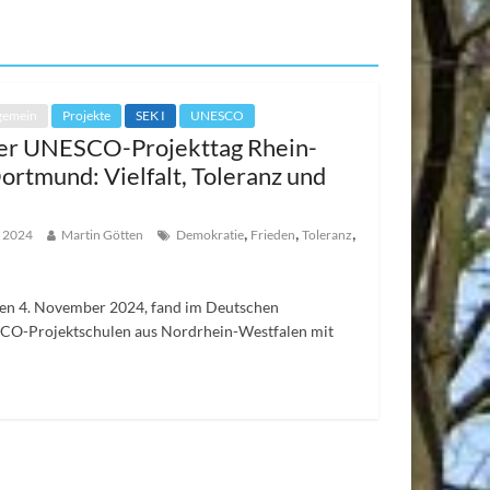
gemein
Projekte
SEK I
UNESCO
er UNESCO-Projekttag Rhein-
ortmund: Vielfalt, Toleranz und
,
,
,
 2024
Martin Götten
Demokratie
Frieden
Toleranz
en 4. November 2024, fand im Deutschen
CO-Projektschulen aus Nordrhein-Westfalen mit