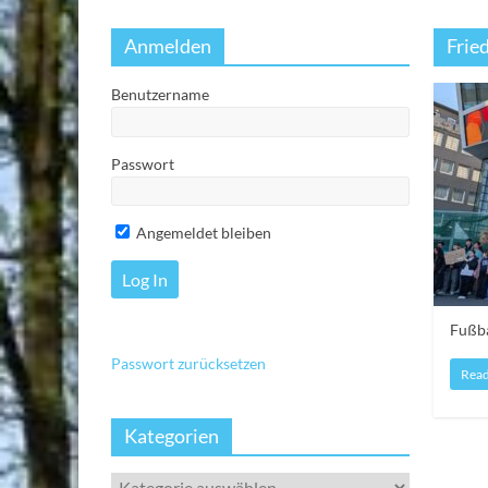
Anmelden
Frie
Benutzername
Passwort
Angemeldet bleiben
Fußba
Passwort zurücksetzen
Rea
Kategorien