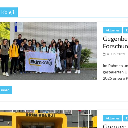
 Koleji
Aktuelles
E
Gegenbes
Forschun
4. Juni 2025
Im Rahmen un
gesteuerten U
2025 unsere 
d more
Aktuelles
E
Grenzen 