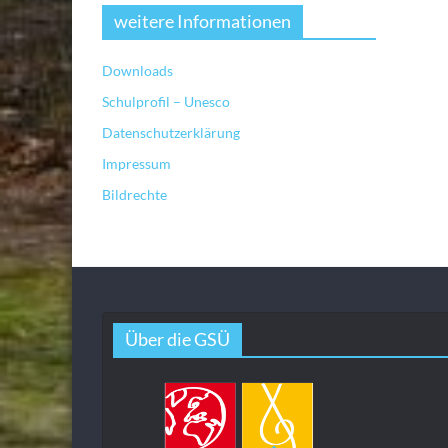
weitere Informationen
Downloads
Schulprofil – Unesco
Datenschutzerklärung
Impressum
Bildrechte
Über die GSÜ