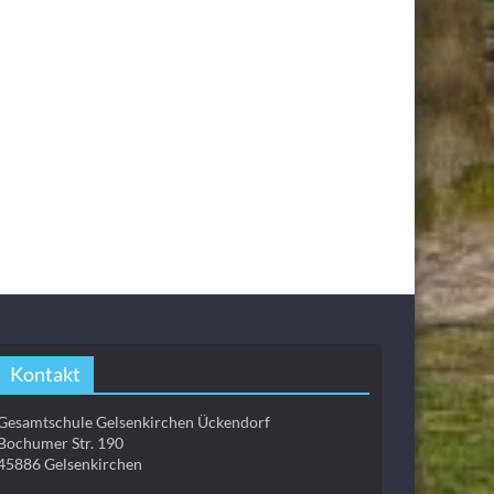
Kontakt
Gesamtschule Gelsenkirchen Ückendorf
Bochumer Str. 190
45886 Gelsenkirchen