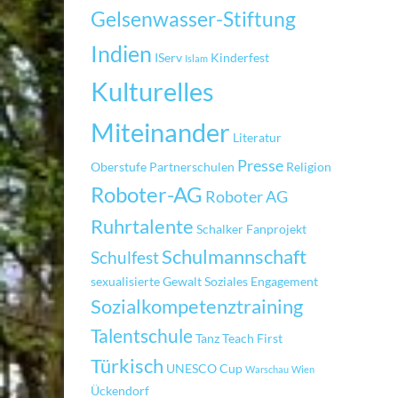
Gelsenwasser-Stiftung
Indien
IServ
Kinderfest
Islam
Kulturelles
Miteinander
Literatur
Presse
Oberstufe
Partnerschulen
Religion
Roboter-AG
Roboter AG
Ruhrtalente
Schalker Fanprojekt
Schulmannschaft
Schulfest
sexualisierte Gewalt
Soziales Engagement
Sozialkompetenztraining
Talentschule
Tanz
Teach First
Türkisch
UNESCO Cup
Warschau
Wien
Ückendorf