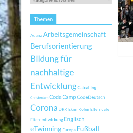
Themen
Arbeitsgemeinschaft
Adana
Berufsorientierung
Bildung für
nachhaltige
Entwicklung
Catcalling
Code Camp
CodeDeutsch
Christentum
Corona
DRK
Ekim Koleji
Elterncafe
Englisch
Elternmitwirkung
eTwinning
Fußball
Europa