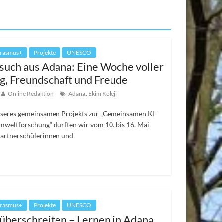
rasmus+
Projekte
UNESCO
uch aus Adana: Eine Woche voller
g, Freundschaft und Freude
,
Online Redaktion
Adana
Ekim Koleji
seres gemeinsamen Projekts zur „Gemeinsamen KI-
mweltforschung“ durften wir vom 10. bis 16. Mai
Partnerschülerinnen und
rasmus+
Projekte
UNESCO
überschreiten – Lernen in Adana