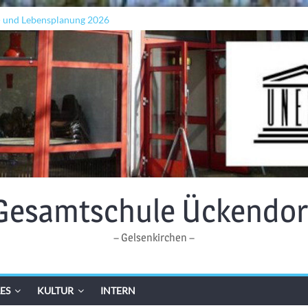
- und Lebensplanung 2026
n „Grenzen überwinden“
ellen: Lehrkräfte bilden sich in Alicante fort
Gesamtschule Ückendor
– Gelsenkirchen –
ES
KULTUR
INTERN