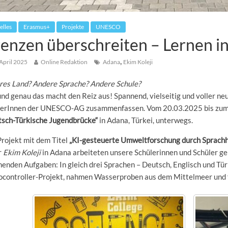
elles
Erasmus+
Projekte
UNESCO
enzen überschreiten – Lernen i
,
 April 2025
Online Redaktion
Adana
Ekim Koleji
res Land? Andere Sprache? Andere Schule?
und genau das macht den Reiz aus! Spannend, vielseitig und voller neu
lerInnen der UNESCO-AG zusammenfassen. Vom 20.03.2025 bis zum 
tsch-Türkische Jugendbrücke“
in Adana, Türkei, unterwegs.
rojekt mit dem Titel
„KI-gesteuerte Umweltforschung durch Sprachh
r
Ekim Koleji
in Adana arbeiteten unsere Schülerinnen und Schüler g
enden Aufgaben: In gleich drei Sprachen – Deutsch, Englisch und Türk
ocontroller-Projekt, nahmen Wasserproben aus dem Mittelmeer und f