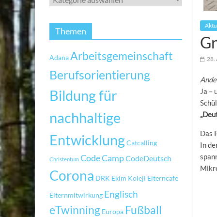
Aktu
Themen
Gr
Arbeitsgemeinschaft
Adana
28.
Berufsorientierung
Ande
Bildung für
Ja – 
Schü
nachhaltige
„Deu
Das P
Entwicklung
Catcalling
In de
spann
Code Camp
CodeDeutsch
Christentum
Mikr
Corona
DRK
Ekim Koleji
Elterncafe
Englisch
Elternmitwirkung
eTwinning
Fußball
Europa