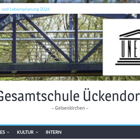
- und Lebensplanung 2026
n „Grenzen überwinden“
ellen: Lehrkräfte bilden sich in Alicante fort
Gesamtschule Ückendor
– Gelsenkirchen –
ES
KULTUR
INTERN