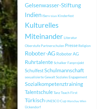
Gelsenwasser-Stiftung
Indien
IServ
Kinderfest
Islam
Kulturelles
Miteinander
Literatur
Presse
Oberstufe
Partnerschulen
Religion
Roboter-AG
Roboter AG
Ruhrtalente
Schalker Fanprojekt
Schulmannschaft
Schulfest
sexualisierte Gewalt
Soziales Engagement
Sozialkompetenztraining
Talentschule
Tanz
Teach First
Türkisch
UNESCO Cup
Warschau
Wien
Ückendorf