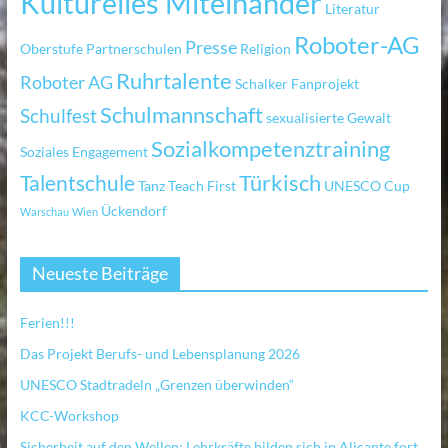
Kulturelles Miteinander
Literatur
Roboter-AG
Presse
Oberstufe
Partnerschulen
Religion
Ruhrtalente
Roboter AG
Schalker Fanprojekt
Schulmannschaft
Schulfest
sexualisierte Gewalt
Sozialkompetenztraining
Soziales Engagement
Türkisch
Talentschule
Tanz
Teach First
UNESCO Cup
Ückendorf
Warschau
Wien
Neueste Beiträge
Ferien!!!
Das Projekt Berufs- und Lebensplanung 2026
UNESCO Stadtradeln „Grenzen überwinden“
KCC-Workshop
Sicherheit auf den Wellen: Lehrkräfte bilden sich in Alicante fort