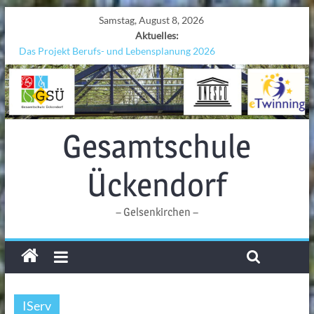
Samstag, August 8, 2026
Aktuelles:
Das Projekt Berufs- und Lebensplanung 2026
UNESCO Stadtradeln „Grenzen überwinden“
KCC-Workshop
Sicherheit auf den Wellen: Lehrkräfte bilden sich in Alicante fort
Ferien!!!
Gesamtschule
Ückendorf
– Gelsenkirchen –
IServ