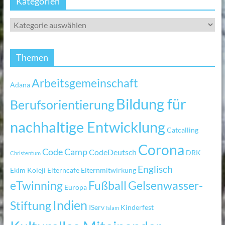
Kategorien
Themen
Arbeitsgemeinschaft
Adana
Bildung für
Berufsorientierung
nachhaltige Entwicklung
Catcalling
Corona
Code Camp
CodeDeutsch
DRK
Christentum
Englisch
Ekim Koleji
Elterncafe
Elternmitwirkung
eTwinning
Fußball
Gelsenwasser-
Europa
Indien
Stiftung
IServ
Kinderfest
Islam