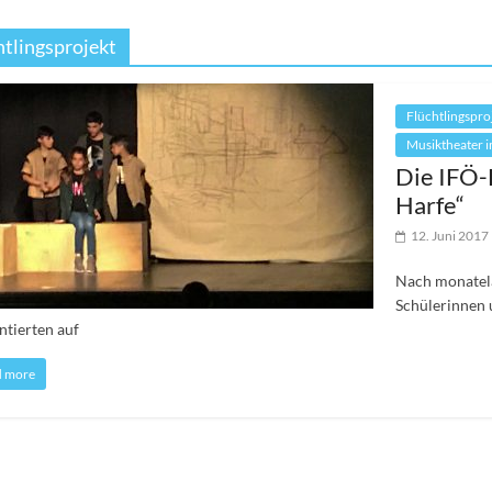
htlingsprojekt
Flüchtlingspro
Musiktheater i
Die IFÖ-
Harfe“
12. Juni 2017
Nach monatela
Schülerinnen 
ntierten auf
d more