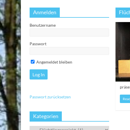
Anmelden
Flüc
Benutzername
Passwort
Angemeldet bleiben
präse
Passwort zurücksetzen
Rea
Kategorien