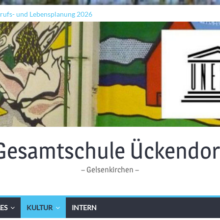
erufs- und Lebensplanung 2026
adeln „Grenzen überwinden“
p
den Wellen: Lehrkräfte bilden sich in Alicante fort
Gesamtschule Ückendor
– Gelsenkirchen –
ES
KULTUR
INTERN