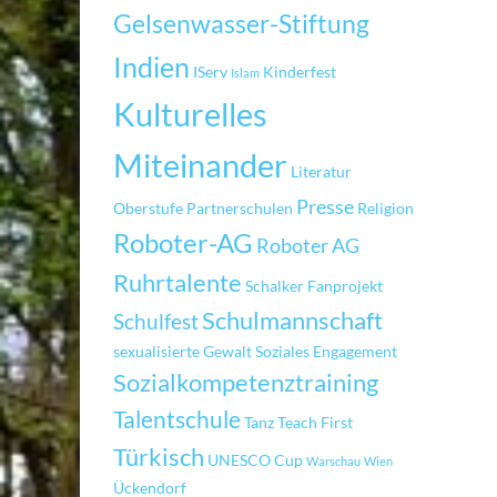
Gelsenwasser-Stiftung
Indien
IServ
Kinderfest
Islam
Kulturelles
Miteinander
Literatur
Presse
Oberstufe
Partnerschulen
Religion
Roboter-AG
Roboter AG
Ruhrtalente
Schalker Fanprojekt
Schulmannschaft
Schulfest
sexualisierte Gewalt
Soziales Engagement
Sozialkompetenztraining
Talentschule
Tanz
Teach First
Türkisch
UNESCO Cup
Warschau
Wien
Ückendorf