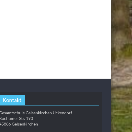
Kontakt
Gesamtschule Gelsenkirchen Ückendorf
Bochumer Str. 190
45886 Gelsenkirchen