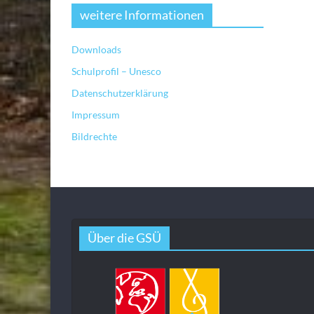
weitere Informationen
Downloads
Schulprofil – Unesco
Datenschutzerklärung
Impressum
Bildrechte
Über die GSÜ