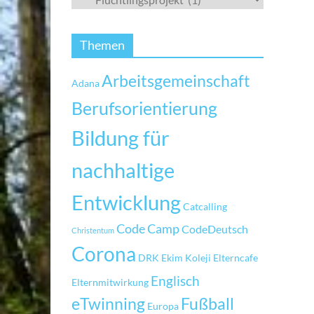
Themen
Arbeitsgemeinschaft
Adana
Berufsorientierung
Bildung für
nachhaltige
Entwicklung
Catcalling
Code Camp
CodeDeutsch
Christentum
Corona
DRK
Ekim Koleji
Elterncafe
Englisch
Elternmitwirkung
eTwinning
Fußball
Europa