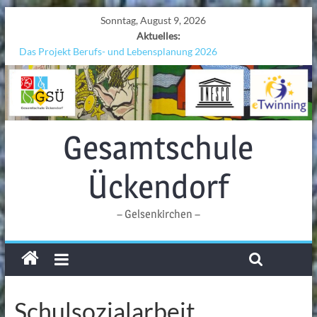
Sonntag, August 9, 2026
Aktuelles:
Das Projekt Berufs- und Lebensplanung 2026
UNESCO Stadtradeln „Grenzen überwinden“
KCC-Workshop
Sicherheit auf den Wellen: Lehrkräfte bilden sich in Alicante fort
Ferien!!!
Gesamtschule
Ückendorf
– Gelsenkirchen –
Schulsozialarbeit