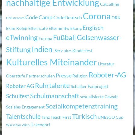
nachhaltige Entwicklung
Catcalling
Corona
Code Camp
CodeDeutsch
DRK
Christentum
Englisch
Ekim Koleji
Elterncafe
Elternmitwirkung
eTwinning
Fußball
Gelsenwasser-
Europa
Indien
Stiftung
IServ
Kinderfest
Islam
Kulturelles Miteinander
Literatur
Roboter-AG
Presse
Oberstufe
Partnerschulen
Religion
Ruhrtalente
Roboter AG
Schalker Fanprojekt
Schulmannschaft
Schulfest
sexualisierte Gewalt
Sozialkompetenztraining
Soziales Engagement
Türkisch
Talentschule
Tanz
Teach First
UNESCO Cup
Ückendorf
Warschau
Wien