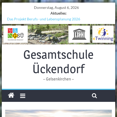
Donnerstag, August 6, 2026
Aktuelles:
Das Projekt Berufs- und Lebensplanung 2026
UNESCO Stadtradeln „Grenzen überwinden“
KCC-Workshop
Sicherheit auf den Wellen: Lehrkräfte bilden sich in Alicante fort
Ferien!!!
Gesamtschule
Ückendorf
– Gelsenkirchen –