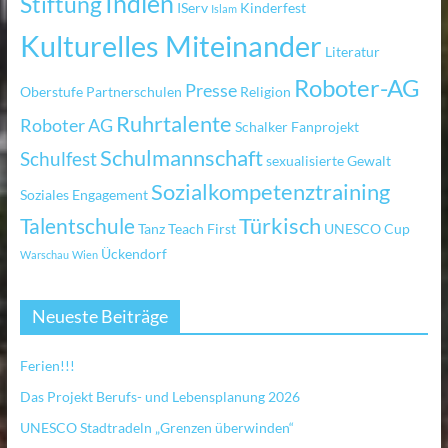
Indien
Stiftung
IServ
Kinderfest
Islam
Kulturelles Miteinander
Literatur
Roboter-AG
Presse
Oberstufe
Partnerschulen
Religion
Ruhrtalente
Roboter AG
Schalker Fanprojekt
Schulmannschaft
Schulfest
sexualisierte Gewalt
Sozialkompetenztraining
Soziales Engagement
Türkisch
Talentschule
Tanz
Teach First
UNESCO Cup
Ückendorf
Warschau
Wien
Neueste Beiträge
Ferien!!!
Das Projekt Berufs- und Lebensplanung 2026
UNESCO Stadtradeln „Grenzen überwinden“