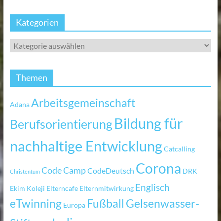
Kategorien
Themen
Arbeitsgemeinschaft
Adana
Bildung für
Berufsorientierung
nachhaltige Entwicklung
Catcalling
Corona
Code Camp
CodeDeutsch
DRK
Christentum
Englisch
Ekim Koleji
Elterncafe
Elternmitwirkung
eTwinning
Fußball
Gelsenwasser-
Europa