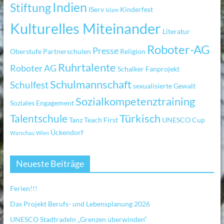
Indien
Stiftung
IServ
Kinderfest
Islam
Kulturelles Miteinander
Literatur
Roboter-AG
Presse
Oberstufe
Partnerschulen
Religion
Ruhrtalente
Roboter AG
Schalker Fanprojekt
Schulmannschaft
Schulfest
sexualisierte Gewalt
Sozialkompetenztraining
Soziales Engagement
Türkisch
Talentschule
Tanz
Teach First
UNESCO Cup
Ückendorf
Warschau
Wien
Neueste Beiträge
Ferien!!!
Das Projekt Berufs- und Lebensplanung 2026
UNESCO Stadtradeln „Grenzen überwinden“