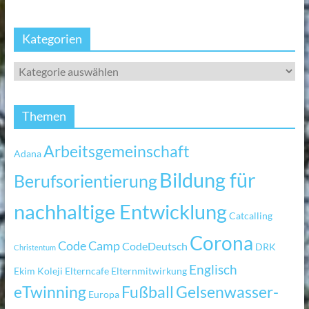
Kategorien
Themen
Arbeitsgemeinschaft
Adana
Bildung für
Berufsorientierung
nachhaltige Entwicklung
Catcalling
Corona
Code Camp
CodeDeutsch
DRK
Christentum
Englisch
Ekim Koleji
Elterncafe
Elternmitwirkung
eTwinning
Fußball
Gelsenwasser-
Europa