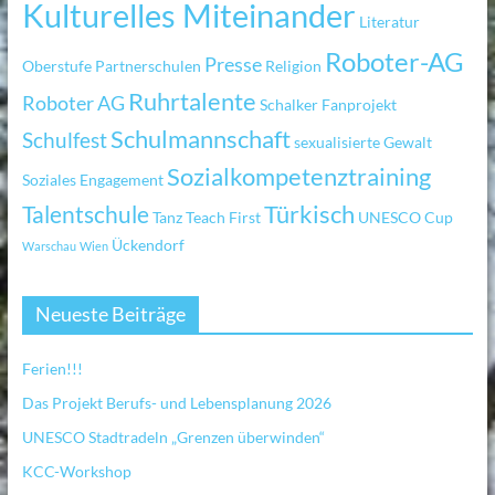
Kulturelles Miteinander
Literatur
Roboter-AG
Presse
Oberstufe
Partnerschulen
Religion
Ruhrtalente
Roboter AG
Schalker Fanprojekt
Schulmannschaft
Schulfest
sexualisierte Gewalt
Sozialkompetenztraining
Soziales Engagement
Türkisch
Talentschule
Tanz
Teach First
UNESCO Cup
Ückendorf
Warschau
Wien
Neueste Beiträge
Ferien!!!
Das Projekt Berufs- und Lebensplanung 2026
UNESCO Stadtradeln „Grenzen überwinden“
KCC-Workshop