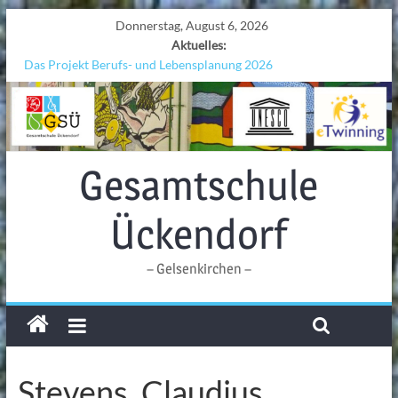
Donnerstag, August 6, 2026
Aktuelles:
Das Projekt Berufs- und Lebensplanung 2026
UNESCO Stadtradeln „Grenzen überwinden“
KCC-Workshop
Sicherheit auf den Wellen: Lehrkräfte bilden sich in Alicante fort
Ferien!!!
Gesamtschule
Ückendorf
– Gelsenkirchen –
Stevens, Claudius