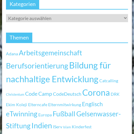
Kategorien
Themen
Arbeitsgemeinschaft
Adana
Bildung für
Berufsorientierung
nachhaltige Entwicklung
Catcalling
Corona
Code Camp
CodeDeutsch
DRK
Christentum
Englisch
Ekim Koleji
Elterncafe
Elternmitwirkung
eTwinning
Fußball
Gelsenwasser-
Europa
Indien
Stiftung
IServ
Kinderfest
Islam