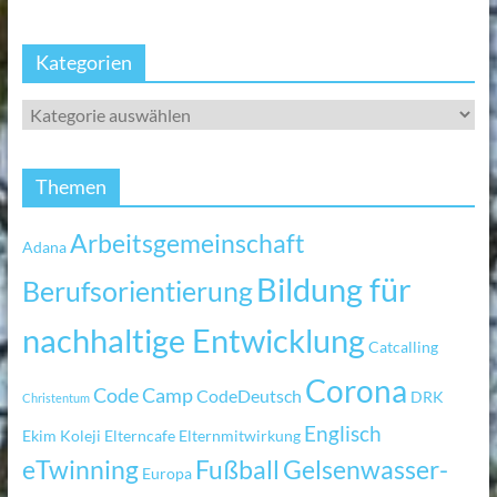
Kategorien
Themen
Arbeitsgemeinschaft
Adana
Bildung für
Berufsorientierung
nachhaltige Entwicklung
Catcalling
Corona
Code Camp
CodeDeutsch
DRK
Christentum
Englisch
Ekim Koleji
Elterncafe
Elternmitwirkung
eTwinning
Fußball
Gelsenwasser-
Europa