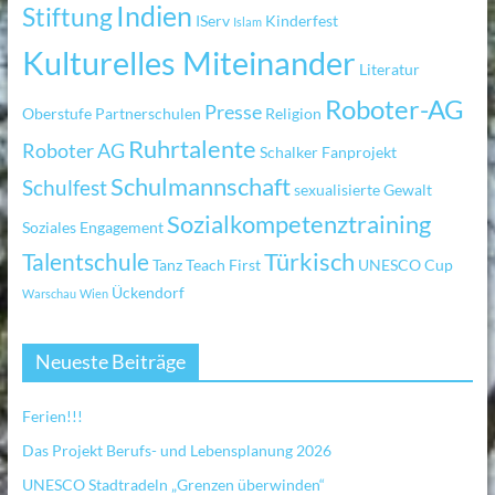
Indien
Stiftung
IServ
Kinderfest
Islam
Kulturelles Miteinander
Literatur
Roboter-AG
Presse
Oberstufe
Partnerschulen
Religion
Ruhrtalente
Roboter AG
Schalker Fanprojekt
Schulmannschaft
Schulfest
sexualisierte Gewalt
Sozialkompetenztraining
Soziales Engagement
Türkisch
Talentschule
Tanz
Teach First
UNESCO Cup
Ückendorf
Warschau
Wien
Neueste Beiträge
Ferien!!!
Das Projekt Berufs- und Lebensplanung 2026
UNESCO Stadtradeln „Grenzen überwinden“