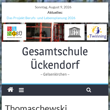
Sonntag, August 9, 2026
Aktuelles:
Das Projekt Berufs- und Lebensplanung 2026
UNESCO Stadtradeln „Grenzen überwinden“
KCC-Workshop
Sicherheit auf den Wellen: Lehrkräfte bilden sich in Alicante fort
Ferien!!!
Gesamtschule
Ückendorf
– Gelsenkirchen –
Thomaschewski,