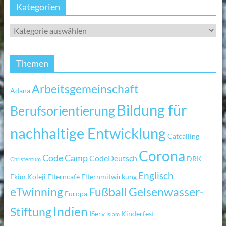
Kategorien
Themen
Arbeitsgemeinschaft
Adana
Bildung für
Berufsorientierung
nachhaltige Entwicklung
Catcalling
Corona
Code Camp
CodeDeutsch
DRK
Christentum
Englisch
Ekim Koleji
Elterncafe
Elternmitwirkung
eTwinning
Fußball
Gelsenwasser-
Europa
Indien
Stiftung
IServ
Kinderfest
Islam