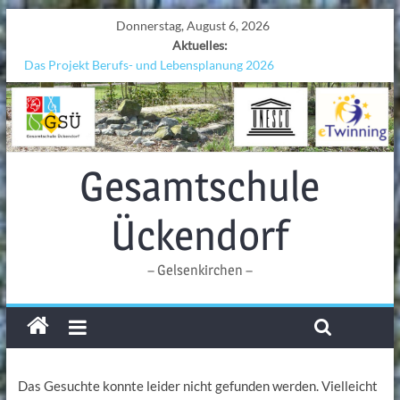
Donnerstag, August 6, 2026
Aktuelles:
Das Projekt Berufs- und Lebensplanung 2026
UNESCO Stadtradeln „Grenzen überwinden“
KCC-Workshop
Sicherheit auf den Wellen: Lehrkräfte bilden sich in Alicante fort
Ferien!!!
Gesamtschule
Ückendorf
– Gelsenkirchen –
Das Gesuchte konnte leider nicht gefunden werden. Vielleicht