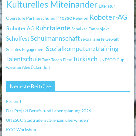
Kulturelles Miteinander
Literatur
Roboter-AG
Presse
Oberstufe
Partnerschulen
Religion
Ruhrtalente
Roboter AG
Schalker Fanprojekt
Schulmannschaft
Schulfest
sexualisierte Gewalt
Sozialkompetenztraining
Soziales Engagement
Türkisch
Talentschule
Tanz
Teach First
UNESCO Cup
Ückendorf
Warschau
Wien
Neueste Beiträge
Ferien!!!
Das Projekt Berufs- und Lebensplanung 2026
UNESCO Stadtradeln „Grenzen überwinden“
KCC-Workshop