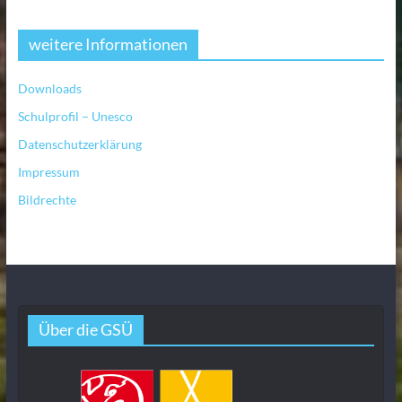
weitere Informationen
Downloads
Schulprofil – Unesco
Datenschutzerklärung
Impressum
Bildrechte
Über die GSÜ