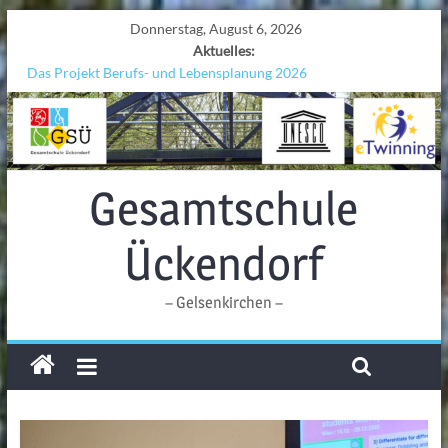
Donnerstag, August 6, 2026
Aktuelles:
Das Projekt Berufs- und Lebensplanung 2026
UNESCO Stadtradeln „Grenzen überwinden“
KCC-Workshop
Sicherheit auf den Wellen: Lehrkräfte bilden sich in Alicante fort
Ferien!!!
Gesamtschule
Ückendorf
– Gelsenkirchen –