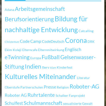
Arbeitsgemeinschaft
Adana
Bildung für
Berufsorientierung
nachhaltige Entwicklung
Catcalling
Corona
Code Camp
CodeDeutsch
DRK
Christentum
Englisch
Ekim Koleji
Elterncafe
Elternmitwirkung
eTwinning
Fußball
Gelsenwasser-
Europa
Indien
Stiftung
IServ
Kinderfest
Islam
Kulturelles Miteinander
Literatur
Roboter-AG
Presse
Oberstufe
Partnerschulen
Religion
Ruhrtalente
Roboter AG
Schalker Fanprojekt
Schulmannschaft
Schulfest
sexualisierte Gewalt