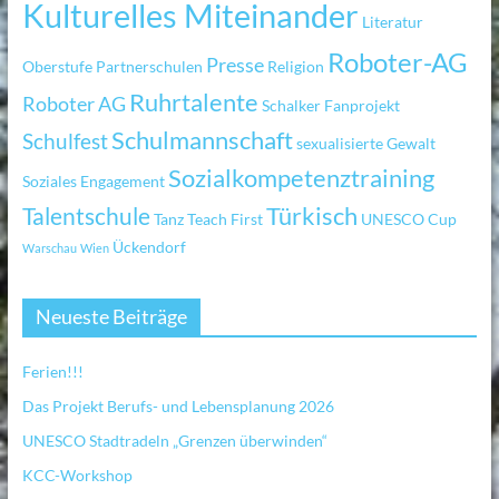
Kulturelles Miteinander
Literatur
Roboter-AG
Presse
Oberstufe
Partnerschulen
Religion
Ruhrtalente
Roboter AG
Schalker Fanprojekt
Schulmannschaft
Schulfest
sexualisierte Gewalt
Sozialkompetenztraining
Soziales Engagement
Türkisch
Talentschule
Tanz
Teach First
UNESCO Cup
Ückendorf
Warschau
Wien
Neueste Beiträge
Ferien!!!
Das Projekt Berufs- und Lebensplanung 2026
UNESCO Stadtradeln „Grenzen überwinden“
KCC-Workshop