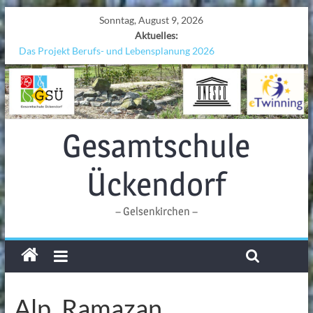
Sonntag, August 9, 2026
Aktuelles:
Das Projekt Berufs- und Lebensplanung 2026
UNESCO Stadtradeln „Grenzen überwinden“
KCC-Workshop
Sicherheit auf den Wellen: Lehrkräfte bilden sich in Alicante fort
Ferien!!!
Gesamtschule
Ückendorf
– Gelsenkirchen –
Alp, Ramazan