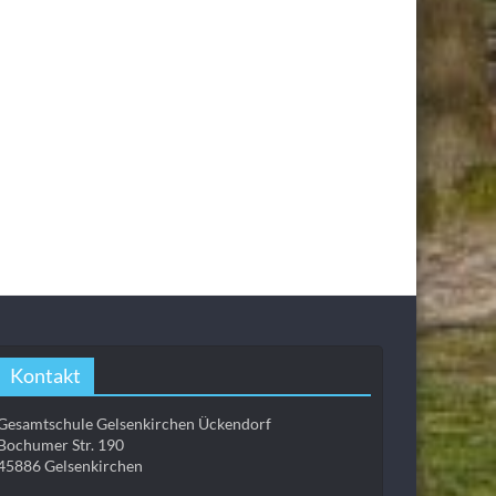
Kontakt
Gesamtschule Gelsenkirchen Ückendorf
Bochumer Str. 190
45886 Gelsenkirchen