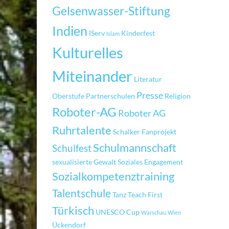
Gelsenwasser-Stiftung
Indien
IServ
Kinderfest
Islam
Kulturelles
Miteinander
Literatur
Presse
Oberstufe
Partnerschulen
Religion
Roboter-AG
Roboter AG
Ruhrtalente
Schalker Fanprojekt
Schulmannschaft
Schulfest
sexualisierte Gewalt
Soziales Engagement
Sozialkompetenztraining
Talentschule
Tanz
Teach First
Türkisch
UNESCO Cup
Warschau
Wien
Ückendorf