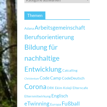
Themen
Arbeitsgemeinschaft
Adana
Berufsorientierung
Bildung für
nachhaltige
Entwicklung
Catcalling
Code Camp
CodeDeutsch
Christentum
Corona
DRK
Ekim Koleji
Elterncafe
Englisch
Elternmitwirkung
eTwinning
Fußball
Europa