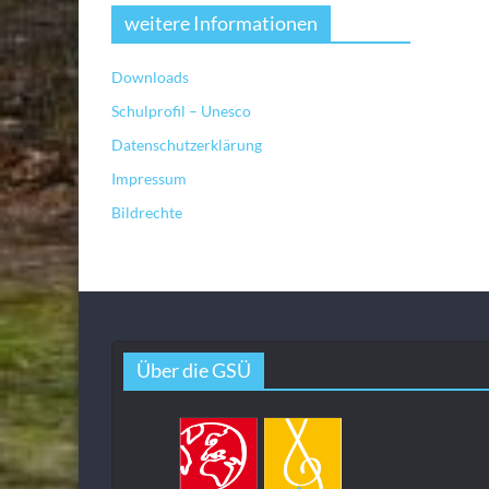
weitere Informationen
Downloads
Schulprofil – Unesco
Datenschutzerklärung
Impressum
Bildrechte
Über die GSÜ