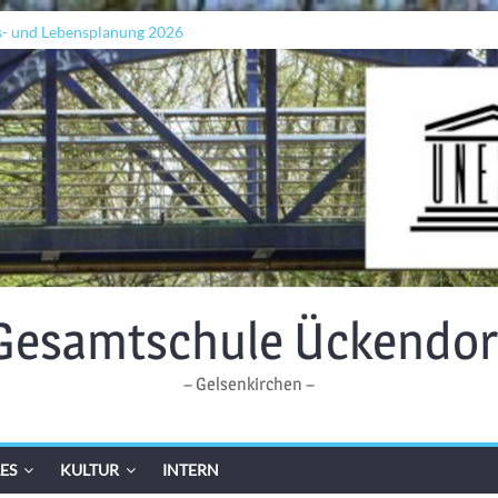
s- und Lebensplanung 2026
ln „Grenzen überwinden“
Wellen: Lehrkräfte bilden sich in Alicante fort
Gesamtschule Ückendor
– Gelsenkirchen –
ES
KULTUR
INTERN