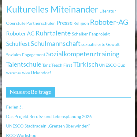
Kulturelles Miteinander
Literatur
Roboter-AG
Presse
Oberstufe
Partnerschulen
Religion
Ruhrtalente
Roboter AG
Schalker Fanprojekt
Schulmannschaft
Schulfest
sexualisierte Gewalt
Sozialkompetenztraining
Soziales Engagement
Türkisch
Talentschule
Tanz
Teach First
UNESCO Cup
Ückendorf
Warschau
Wien
Neueste Beiträge
Ferien!!!
Das Projekt Berufs- und Lebensplanung 2026
UNESCO Stadtradeln „Grenzen überwinden“
KCC-Workshop