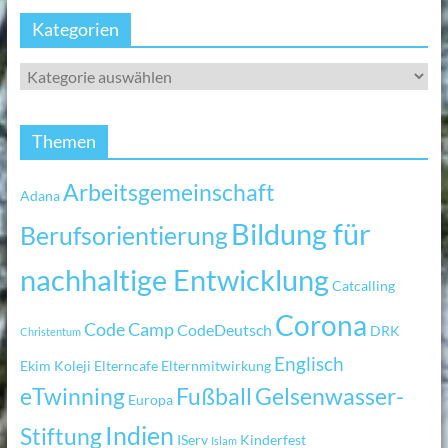
Kategorien
Themen
Arbeitsgemeinschaft
Adana
Bildung für
Berufsorientierung
nachhaltige Entwicklung
Catcalling
Corona
Code Camp
CodeDeutsch
DRK
Christentum
Englisch
Ekim Koleji
Elterncafe
Elternmitwirkung
eTwinning
Fußball
Gelsenwasser-
Europa
Indien
Stiftung
IServ
Kinderfest
Islam