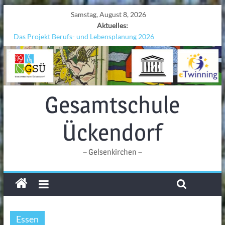
Samstag, August 8, 2026
Aktuelles:
Das Projekt Berufs- und Lebensplanung 2026
UNESCO Stadtradeln „Grenzen überwinden“
KCC-Workshop
Sicherheit auf den Wellen: Lehrkräfte bilden sich in Alicante fort
Ferien!!!
Gesamtschule
Ückendorf
– Gelsenkirchen –
Essen