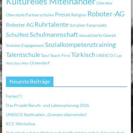
Kulturelles Miteinander
Literatur
Roboter-AG
Presse
Oberstufe
Partnerschulen
Religion
Ruhrtalente
Roboter AG
Schalker Fanprojekt
Schulmannschaft
Schulfest
sexualisierte Gewalt
Sozialkompetenztraining
Soziales Engagement
Türkisch
Talentschule
Tanz
Teach First
UNESCO Cup
Ückendorf
Warschau
Wien
Neueste Beiträge
Ferien!!!
Das Projekt Berufs- und Lebensplanung 2026
UNESCO Stadtradeln „Grenzen überwinden“
KCC-Workshop
Sicherheit auf den Wellen: Lehrkräfte bilden sich in Alicante fort