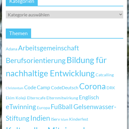
Kategorien
Themen
Arbeitsgemeinschaft
Adana
Bildung für
Berufsorientierung
nachhaltige Entwicklung
Catcalling
Corona
Code Camp
CodeDeutsch
DRK
Christentum
Englisch
Ekim Koleji
Elterncafe
Elternmitwirkung
eTwinning
Fußball
Gelsenwasser-
Europa
Indien
Stiftung
IServ
Kinderfest
Islam