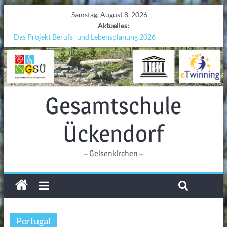
Samstag, August 8, 2026
Aktuelles:
Das Projekt Berufs- und Lebensplanung 2026
UNESCO Stadtradeln „Grenzen überwinden“
KCC-Workshop
Sicherheit auf den Wellen: Lehrkräfte bilden sich in Alicante fort
Ferien!!!
Gesamtschule
Ückendorf
– Gelsenkirchen –
Portugal