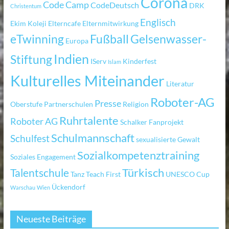
Corona
Code Camp
CodeDeutsch
DRK
Christentum
Englisch
Ekim Koleji
Elterncafe
Elternmitwirkung
eTwinning
Fußball
Gelsenwasser-
Europa
Indien
Stiftung
IServ
Kinderfest
Islam
Kulturelles Miteinander
Literatur
Roboter-AG
Presse
Oberstufe
Partnerschulen
Religion
Ruhrtalente
Roboter AG
Schalker Fanprojekt
Schulmannschaft
Schulfest
sexualisierte Gewalt
Sozialkompetenztraining
Soziales Engagement
Türkisch
Talentschule
Tanz
Teach First
UNESCO Cup
Ückendorf
Warschau
Wien
Neueste Beiträge