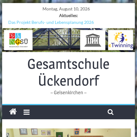
Montag, August 10, 2026
Aktuelles:
Das Projekt Berufs- und Lebensplanung 2026
UNESCO Stadtradeln „Grenzen überwinden“
KCC-Workshop
Sicherheit auf den Wellen: Lehrkräfte bilden sich in Alicante fort
Ferien!!!
Gesamtschule
Ückendorf
– Gelsenkirchen –