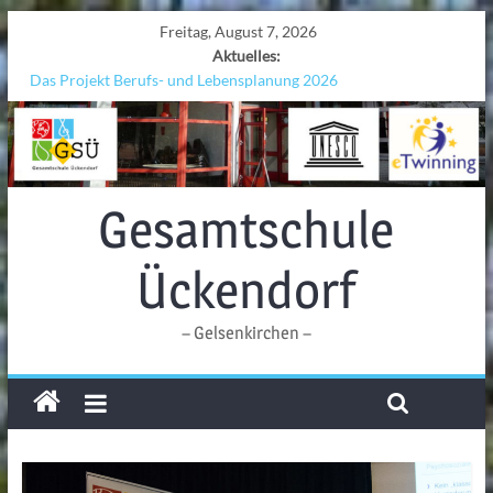
Freitag, August 7, 2026
Aktuelles:
Das Projekt Berufs- und Lebensplanung 2026
UNESCO Stadtradeln „Grenzen überwinden“
KCC-Workshop
Sicherheit auf den Wellen: Lehrkräfte bilden sich in Alicante fort
Ferien!!!
Gesamtschule
Ückendorf
– Gelsenkirchen –