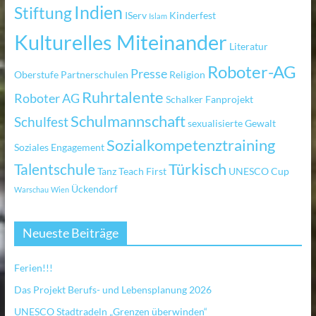
Indien
Stiftung
IServ
Kinderfest
Islam
Kulturelles Miteinander
Literatur
Roboter-AG
Presse
Oberstufe
Partnerschulen
Religion
Ruhrtalente
Roboter AG
Schalker Fanprojekt
Schulmannschaft
Schulfest
sexualisierte Gewalt
Sozialkompetenztraining
Soziales Engagement
Türkisch
Talentschule
Tanz
Teach First
UNESCO Cup
Ückendorf
Warschau
Wien
Neueste Beiträge
Ferien!!!
Das Projekt Berufs- und Lebensplanung 2026
UNESCO Stadtradeln „Grenzen überwinden“