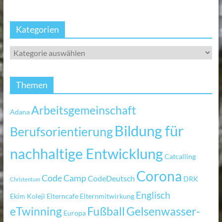
Kategorien
Themen
Arbeitsgemeinschaft
Adana
Bildung für
Berufsorientierung
nachhaltige Entwicklung
Catcalling
Corona
Code Camp
CodeDeutsch
DRK
Christentum
Englisch
Ekim Koleji
Elterncafe
Elternmitwirkung
eTwinning
Fußball
Gelsenwasser-
Europa