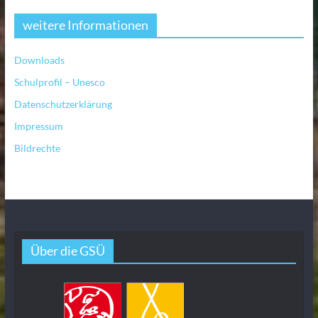
weitere Informationen
Downloads
Schulprofil – Unesco
Datenschutzerklärung
Impressum
Bildrechte
Über die GSÜ