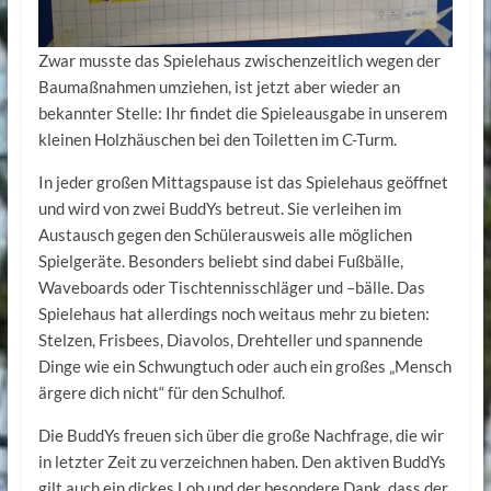
Zwar musste das Spielehaus zwischenzeitlich wegen der
Baumaßnahmen umziehen, ist jetzt aber wieder an
bekannter Stelle: Ihr findet die Spieleausgabe in unserem
kleinen Holzhäuschen bei den Toiletten im C-Turm.
In jeder großen Mittagspause ist das Spielehaus geöffnet
und wird von zwei BuddYs betreut. Sie verleihen im
Austausch gegen den Schülerausweis alle möglichen
Spielgeräte. Besonders beliebt sind dabei Fußbälle,
Waveboards oder Tischtennisschläger und –bälle. Das
Spielehaus hat allerdings noch weitaus mehr zu bieten:
Stelzen, Frisbees, Diavolos, Drehteller und spannende
Dinge wie ein Schwungtuch oder auch ein großes „Mensch
ärgere dich nicht“ für den Schulhof.
Die BuddYs freuen sich über die große Nachfrage, die wir
in letzter Zeit zu verzeichnen haben. Den aktiven BuddYs
gilt auch ein dickes Lob und der besondere Dank, dass der