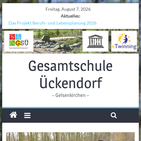
Freitag, August 7, 2026
Aktuelles:
Das Projekt Berufs- und Lebensplanung 2026
UNESCO Stadtradeln „Grenzen überwinden“
KCC-Workshop
Sicherheit auf den Wellen: Lehrkräfte bilden sich in Alicante fort
Ferien!!!
Gesamtschule
Ückendorf
– Gelsenkirchen –