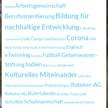
Arbeitsgemeinschaft
Adana
Bildung für
Berufsorientierung
nachhaltige Entwicklung
Catcalling
Corona
Code Camp
CodeDeutsch
DRK
Christentum
Englisch
Ekim Koleji
Elterncafe
Elternmitwirkung
eTwinning
Fußball
Gelsenwasser-
Europa
Indien
Stiftung
IServ
Kinderfest
Islam
Kulturelles Miteinander
Literatur
Roboter-AG
Presse
Oberstufe
Partnerschulen
Religion
Ruhrtalente
Roboter AG
Schalker Fanprojekt
Schulmannschaft
Schulfest
sexualisierte Gewalt