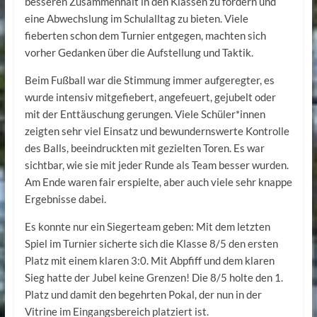
besseren Zusammenhalt in den Klassen zu fördern und
eine Abwechslung im Schulalltag zu bieten. Viele
fieberten schon dem Turnier entgegen, machten sich
vorher Gedanken über die Aufstellung und Taktik.
Beim Fußball war die Stimmung immer aufgeregter, es
wurde intensiv mitgefiebert, angefeuert, gejubelt oder
mit der Enttäuschung gerungen. Viele Schüler*innen
zeigten sehr viel Einsatz und bewundernswerte Kontrolle
des Balls, beeindruckten mit gezielten Toren. Es war
sichtbar, wie sie mit jeder Runde als Team besser wurden.
Am Ende waren fair erspielte, aber auch viele sehr knappe
Ergebnisse dabei.
Es konnte nur ein Siegerteam geben: Mit dem letzten
Spiel im Turnier sicherte sich die Klasse 8/5 den ersten
Platz mit einem klaren 3:0. Mit Abpfiff und dem klaren
Sieg hatte der Jubel keine Grenzen! Die 8/5 holte den 1.
Platz und damit den begehrten Pokal, der nun in der
Vitrine im Eingangsbereich platziert ist.