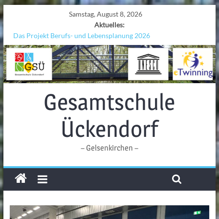
Samstag, August 8, 2026
Aktuelles:
Das Projekt Berufs- und Lebensplanung 2026
UNESCO Stadtradeln „Grenzen überwinden“
KCC-Workshop
Sicherheit auf den Wellen: Lehrkräfte bilden sich in Alicante fort
Ferien!!!
Gesamtschule
Ückendorf
– Gelsenkirchen –