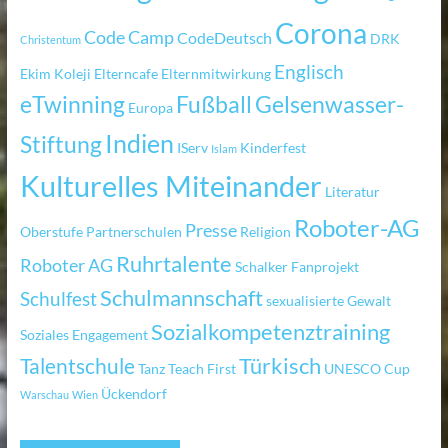
Corona
Code Camp
CodeDeutsch
DRK
Christentum
Englisch
Ekim Koleji
Elterncafe
Elternmitwirkung
eTwinning
Fußball
Gelsenwasser-
Europa
Indien
Stiftung
IServ
Kinderfest
Islam
Kulturelles Miteinander
Literatur
Roboter-AG
Presse
Oberstufe
Partnerschulen
Religion
Ruhrtalente
Roboter AG
Schalker Fanprojekt
Schulmannschaft
Schulfest
sexualisierte Gewalt
Sozialkompetenztraining
Soziales Engagement
Türkisch
Talentschule
Tanz
Teach First
UNESCO Cup
Ückendorf
Warschau
Wien