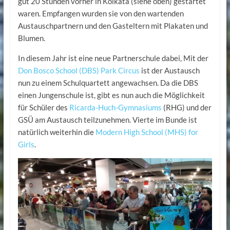
gut 20 Stunden vorher in Kolkata (siehe oben) gestartet
waren. Empfangen wurden sie von den wartenden
Austauschpartnern und den Gasteltern mit Plakaten und
Blumen.
In diesem Jahr ist eine neue Partnerschule dabei, Mit der
Don Bosco School (DBS) Park Circus
ist der Austausch
nun zu einem Schulquartett angewachsen. Da die DBS
einen Jungenschule ist, gibt es nun auch die Möglichkeit
für Schüler des
Ricarda-Huch-Gymnasiums
(RHG) und der
GSÜ am Austausch teilzunehmen. Vierte im Bunde ist
natürlich weiterhin die
Modern High School (MHS) for
Girls
.