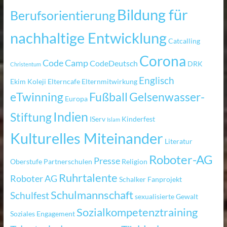
Bildung für
Berufsorientierung
nachhaltige Entwicklung
Catcalling
Corona
Code Camp
CodeDeutsch
DRK
Christentum
Englisch
Ekim Koleji
Elterncafe
Elternmitwirkung
eTwinning
Fußball
Gelsenwasser-
Europa
Indien
Stiftung
IServ
Kinderfest
Islam
Kulturelles Miteinander
Literatur
Roboter-AG
Presse
Oberstufe
Partnerschulen
Religion
Ruhrtalente
Roboter AG
Schalker Fanprojekt
Schulmannschaft
Schulfest
sexualisierte Gewalt
Sozialkompetenztraining
Soziales Engagement