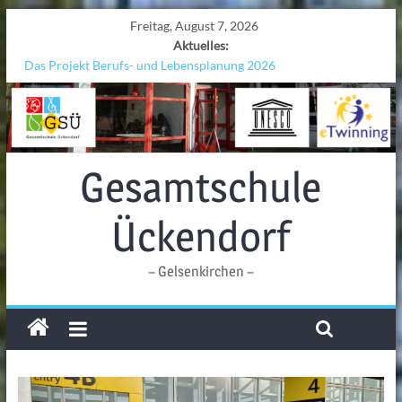
Freitag, August 7, 2026
Aktuelles:
Das Projekt Berufs- und Lebensplanung 2026
UNESCO Stadtradeln „Grenzen überwinden“
KCC-Workshop
Sicherheit auf den Wellen: Lehrkräfte bilden sich in Alicante fort
Ferien!!!
Gesamtschule
Ückendorf
– Gelsenkirchen –