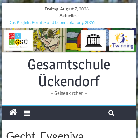
Freitag, August 7, 2026
Aktuelles:
Das Projekt Berufs- und Lebensplanung 2026
UNESCO Stadtradeln „Grenzen überwinden“
KCC-Workshop
Sicherheit auf den Wellen: Lehrkräfte bilden sich in Alicante fort
Ferien!!!
Gesamtschule
Ückendorf
– Gelsenkirchen –
Gecht, Evgeniya