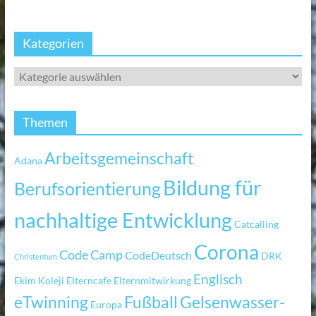
Kategorien
Themen
Arbeitsgemeinschaft
Adana
Bildung für
Berufsorientierung
nachhaltige Entwicklung
Catcalling
Corona
Code Camp
CodeDeutsch
DRK
Christentum
Englisch
Ekim Koleji
Elterncafe
Elternmitwirkung
eTwinning
Fußball
Gelsenwasser-
Europa