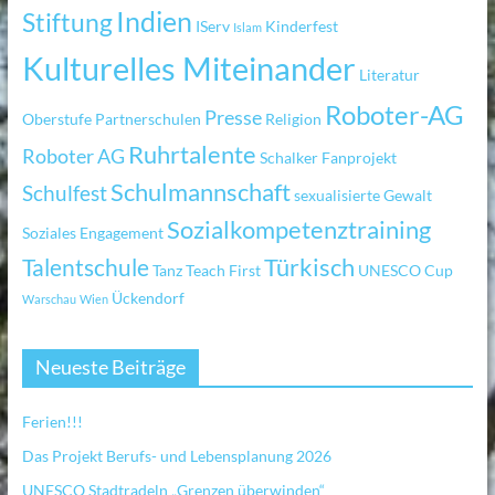
Indien
Stiftung
IServ
Kinderfest
Islam
Kulturelles Miteinander
Literatur
Roboter-AG
Presse
Oberstufe
Partnerschulen
Religion
Ruhrtalente
Roboter AG
Schalker Fanprojekt
Schulmannschaft
Schulfest
sexualisierte Gewalt
Sozialkompetenztraining
Soziales Engagement
Türkisch
Talentschule
Tanz
Teach First
UNESCO Cup
Ückendorf
Warschau
Wien
Neueste Beiträge
Ferien!!!
Das Projekt Berufs- und Lebensplanung 2026
UNESCO Stadtradeln „Grenzen überwinden“