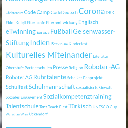
Corona
Code Camp
CodeDeutsch
DRK
Christentum
Englisch
Ekim Koleji
Elterncafe
Elternmitwirkung
eTwinning
Fußball
Gelsenwasser-
Europa
Indien
Stiftung
IServ
Kinderfest
Islam
Kulturelles Miteinander
Literatur
Roboter-AG
Presse
Oberstufe
Partnerschulen
Religion
Ruhrtalente
Roboter AG
Schalker Fanprojekt
Schulmannschaft
Schulfest
sexualisierte Gewalt
Sozialkompetenztraining
Soziales Engagement
Türkisch
Talentschule
Tanz
Teach First
UNESCO Cup
Ückendorf
Warschau
Wien