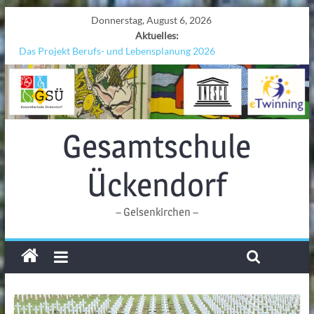
Donnerstag, August 6, 2026
Aktuelles:
Das Projekt Berufs- und Lebensplanung 2026
UNESCO Stadtradeln „Grenzen überwinden“
KCC-Workshop
Sicherheit auf den Wellen: Lehrkräfte bilden sich in Alicante fort
Ferien!!!
Gesamtschule
Ückendorf
– Gelsenkirchen –