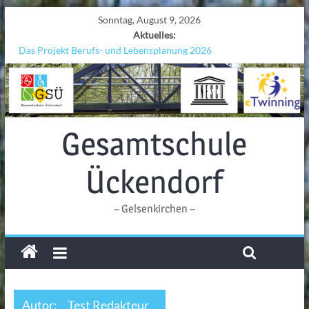
Sonntag, August 9, 2026
Aktuelles:
Das Projekt Berufs- und Lebensplanung 2026
UNESCO Stadtradeln „Grenzen überwinden“
KCC-Workshop
Sicherheit auf den Wellen: Lehrkräfte bilden sich in Alicante fort
Ferien!!!
Gesamtschule
Ückendorf
– Gelsenkirchen –
Autor:
Test Redakteur