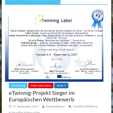
eTwinning
Internationales
Stufe 9
eTwinnig-Projekt Sieger im
Europäischen Wettbewerb
,
17. September 2017
Test Redakteur
Gesellschaftslehre
Kulturelles Miteinander