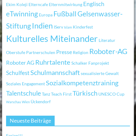
Englisch
Ekim Koleji
Elterncafe
Elternmitwirkung
eTwinning
Fußball
Gelsenwasser-
Europa
Indien
Stiftung
IServ
Kinderfest
Islam
Kulturelles Miteinander
Literatur
Roboter-AG
Presse
Oberstufe
Partnerschulen
Religion
Ruhrtalente
Roboter AG
Schalker Fanprojekt
Schulmannschaft
Schulfest
sexualisierte Gewalt
Sozialkompetenztraining
Soziales Engagement
Türkisch
Talentschule
Tanz
Teach First
UNESCO Cup
Ückendorf
Warschau
Wien
Neueste Beiträge
Ferien!!!