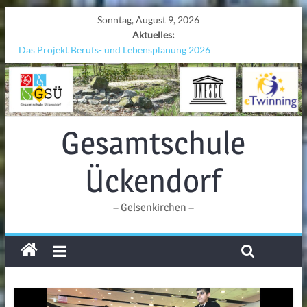
Sonntag, August 9, 2026
Aktuelles:
Das Projekt Berufs- und Lebensplanung 2026
UNESCO Stadtradeln „Grenzen überwinden“
KCC-Workshop
Sicherheit auf den Wellen: Lehrkräfte bilden sich in Alicante fort
Ferien!!!
Gesamtschule
Ückendorf
– Gelsenkirchen –