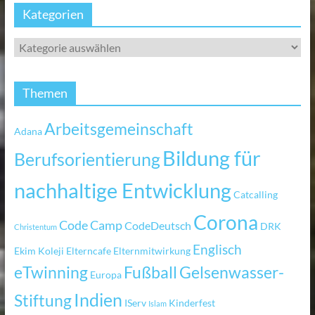
Kategorien
Themen
Arbeitsgemeinschaft
Adana
Bildung für
Berufsorientierung
nachhaltige Entwicklung
Catcalling
Corona
Code Camp
CodeDeutsch
DRK
Christentum
Englisch
Ekim Koleji
Elterncafe
Elternmitwirkung
eTwinning
Fußball
Gelsenwasser-
Europa
Indien
Stiftung
IServ
Kinderfest
Islam