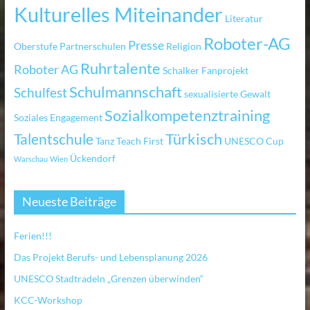
Kulturelles Miteinander
Literatur
Roboter-AG
Presse
Oberstufe
Partnerschulen
Religion
Ruhrtalente
Roboter AG
Schalker Fanprojekt
Schulmannschaft
Schulfest
sexualisierte Gewalt
Sozialkompetenztraining
Soziales Engagement
Türkisch
Talentschule
Tanz
Teach First
UNESCO Cup
Ückendorf
Warschau
Wien
Neueste Beiträge
Ferien!!!
Das Projekt Berufs- und Lebensplanung 2026
UNESCO Stadtradeln „Grenzen überwinden“
KCC-Workshop