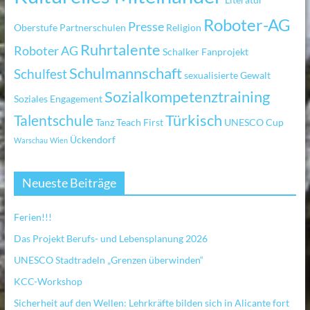
Roboter-AG
Presse
Oberstufe
Partnerschulen
Religion
Ruhrtalente
Roboter AG
Schalker Fanprojekt
Schulmannschaft
Schulfest
sexualisierte Gewalt
Sozialkompetenztraining
Soziales Engagement
Türkisch
Talentschule
Tanz
Teach First
UNESCO Cup
Ückendorf
Warschau
Wien
Neueste Beiträge
Ferien!!!
Das Projekt Berufs- und Lebensplanung 2026
UNESCO Stadtradeln „Grenzen überwinden“
KCC-Workshop
Sicherheit auf den Wellen: Lehrkräfte bilden sich in Alicante fort