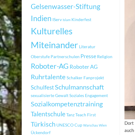
Gelsenwasser-Stiftung
Indien
IServ
Kinderfest
Islam
Kulturelles
Miteinander
Literatur
Presse
Oberstufe
Partnerschulen
Religion
Roboter-AG
Roboter AG
Ruhrtalente
Schalker Fanprojekt
Schulmannschaft
Schulfest
sexualisierte Gewalt
Soziales Engagement
Sozialkompetenztraining
Talentschule
Tanz
Teach First
Dort 
Türkisch
UNESCO Cup
Warschau
Wien
auch 
Ückendorf