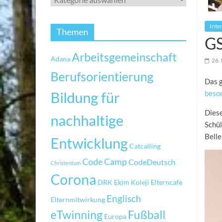
Inte
Themen
GS
Arbeitsgemeinschaft
Adana
26.
Berufsorientierung
Das 
Bildung für
beso
Diese
nachhaltige
Schü
Belle
Entwicklung
Catcalling
Code Camp
CodeDeutsch
Christentum
Corona
DRK
Ekim Koleji
Elterncafe
Englisch
Elternmitwirkung
eTwinning
Fußball
Europa