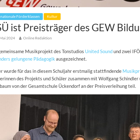
rnationale Förderklassen
Kultur
Ü ist Preisträger des GEW Bild
 Mai 2024
Online Redaktion
gemeinsame Musikprojekt des Tonstudios
United Sound
und zwei IFÖ
nders gelungene Pädagogik
ausgezeichnet.
r wurde für das in diesem Schuljahr erstmalig stattfindende
Musikpr
lerinnen des Projekts und Schüler zusammen mit Wolfgang Schindler
baum von der Gesamtschule Ückendorf an der Preisverleihung teil.