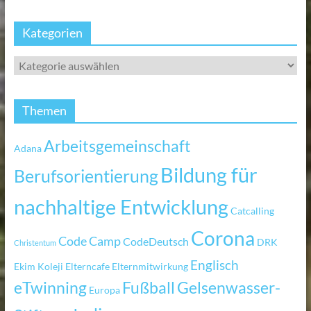
Kategorien
Themen
Arbeitsgemeinschaft
Adana
Bildung für
Berufsorientierung
nachhaltige Entwicklung
Catcalling
Corona
Code Camp
CodeDeutsch
DRK
Christentum
Englisch
Ekim Koleji
Elterncafe
Elternmitwirkung
eTwinning
Fußball
Gelsenwasser-
Europa