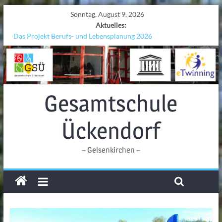
Sonntag, August 9, 2026
Aktuelles:
Das Projekt Berufs- und Lebensplanung 2026
UNESCO Stadtradeln „Grenzen überwinden“
KCC-Workshop
Sicherheit auf den Wellen: Lehrkräfte bilden sich in Alicante fort
Ferien!!!
Gesamtschule
Ückendorf
– Gelsenkirchen –