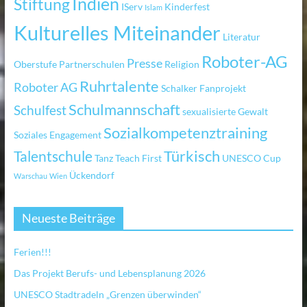
Indien
Stiftung
IServ
Kinderfest
Islam
Kulturelles Miteinander
Literatur
Roboter-AG
Presse
Oberstufe
Partnerschulen
Religion
Ruhrtalente
Roboter AG
Schalker Fanprojekt
Schulmannschaft
Schulfest
sexualisierte Gewalt
Sozialkompetenztraining
Soziales Engagement
Türkisch
Talentschule
Tanz
Teach First
UNESCO Cup
Ückendorf
Warschau
Wien
Neueste Beiträge
Ferien!!!
Das Projekt Berufs- und Lebensplanung 2026
UNESCO Stadtradeln „Grenzen überwinden“