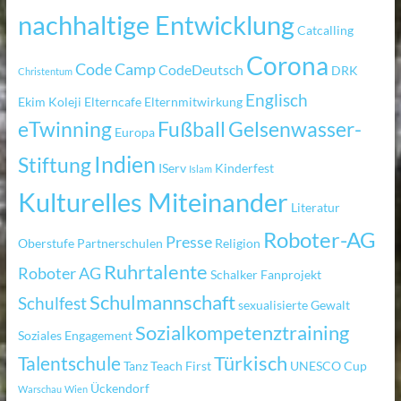
nachhaltige Entwicklung
Catcalling
Corona
Code Camp
CodeDeutsch
DRK
Christentum
Englisch
Ekim Koleji
Elterncafe
Elternmitwirkung
eTwinning
Fußball
Gelsenwasser-
Europa
Indien
Stiftung
IServ
Kinderfest
Islam
Kulturelles Miteinander
Literatur
Roboter-AG
Presse
Oberstufe
Partnerschulen
Religion
Ruhrtalente
Roboter AG
Schalker Fanprojekt
Schulmannschaft
Schulfest
sexualisierte Gewalt
Sozialkompetenztraining
Soziales Engagement
Türkisch
Talentschule
Tanz
Teach First
UNESCO Cup
Ückendorf
Warschau
Wien