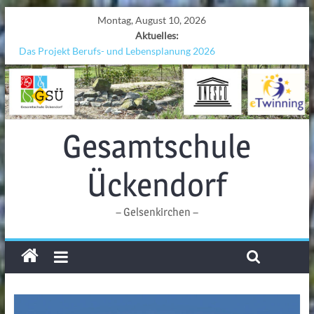
Montag, August 10, 2026
Aktuelles:
Das Projekt Berufs- und Lebensplanung 2026
UNESCO Stadtradeln „Grenzen überwinden“
KCC-Workshop
Sicherheit auf den Wellen: Lehrkräfte bilden sich in Alicante fort
Ferien!!!
Gesamtschule
Ückendorf
– Gelsenkirchen –