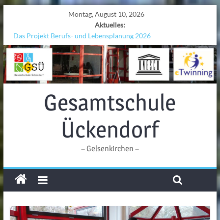
Montag, August 10, 2026
Aktuelles:
Das Projekt Berufs- und Lebensplanung 2026
UNESCO Stadtradeln „Grenzen überwinden“
KCC-Workshop
Sicherheit auf den Wellen: Lehrkräfte bilden sich in Alicante fort
Ferien!!!
Gesamtschule
Ückendorf
– Gelsenkirchen –