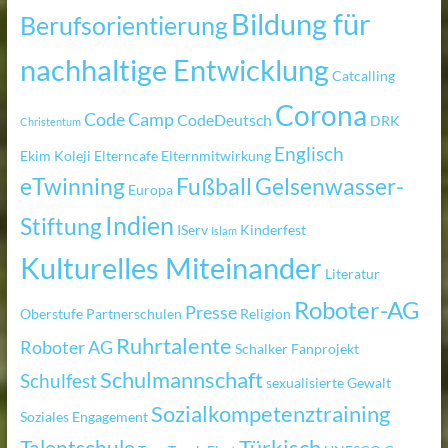
Bildung für
Berufsorientierung
nachhaltige Entwicklung
Catcalling
Corona
Code Camp
CodeDeutsch
DRK
Christentum
Englisch
Ekim Koleji
Elterncafe
Elternmitwirkung
eTwinning
Fußball
Gelsenwasser-
Europa
Indien
Stiftung
IServ
Kinderfest
Islam
Kulturelles Miteinander
Literatur
Roboter-AG
Presse
Oberstufe
Partnerschulen
Religion
Ruhrtalente
Roboter AG
Schalker Fanprojekt
Schulmannschaft
Schulfest
sexualisierte Gewalt
Sozialkompetenztraining
Soziales Engagement