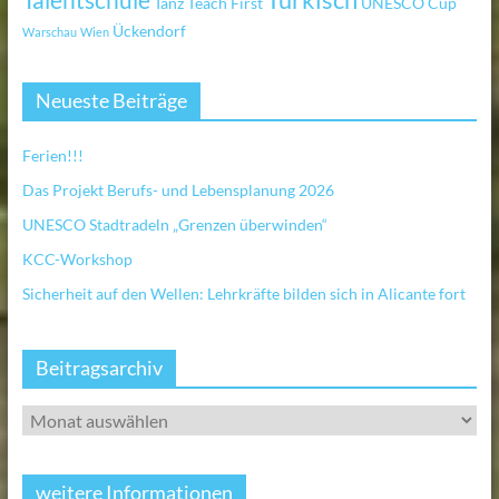
Türkisch
Talentschule
Tanz
Teach First
UNESCO Cup
Ückendorf
Warschau
Wien
Neueste Beiträge
Ferien!!!
Das Projekt Berufs- und Lebensplanung 2026
UNESCO Stadtradeln „Grenzen überwinden“
KCC-Workshop
Sicherheit auf den Wellen: Lehrkräfte bilden sich in Alicante fort
Beitragsarchiv
weitere Informationen