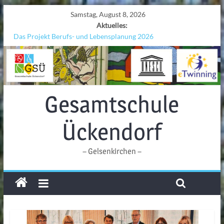
Samstag, August 8, 2026
Aktuelles:
Das Projekt Berufs- und Lebensplanung 2026
UNESCO Stadtradeln „Grenzen überwinden“
KCC-Workshop
Sicherheit auf den Wellen: Lehrkräfte bilden sich in Alicante fort
Ferien!!!
Gesamtschule
Ückendorf
– Gelsenkirchen –