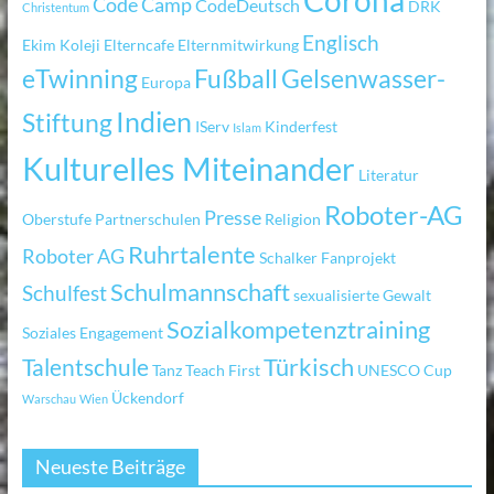
Corona
Code Camp
CodeDeutsch
DRK
Christentum
Englisch
Ekim Koleji
Elterncafe
Elternmitwirkung
eTwinning
Fußball
Gelsenwasser-
Europa
Indien
Stiftung
IServ
Kinderfest
Islam
Kulturelles Miteinander
Literatur
Roboter-AG
Presse
Oberstufe
Partnerschulen
Religion
Ruhrtalente
Roboter AG
Schalker Fanprojekt
Schulmannschaft
Schulfest
sexualisierte Gewalt
Sozialkompetenztraining
Soziales Engagement
Türkisch
Talentschule
Tanz
Teach First
UNESCO Cup
Ückendorf
Warschau
Wien
Neueste Beiträge