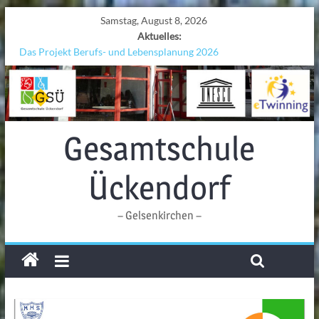
Samstag, August 8, 2026
Aktuelles:
Das Projekt Berufs- und Lebensplanung 2026
UNESCO Stadtradeln „Grenzen überwinden“
KCC-Workshop
Sicherheit auf den Wellen: Lehrkräfte bilden sich in Alicante fort
Ferien!!!
Gesamtschule
Ückendorf
– Gelsenkirchen –