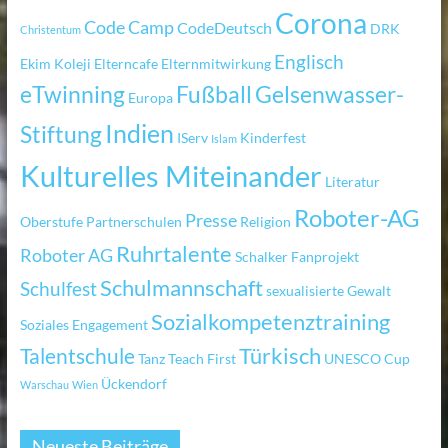
Corona
Code Camp
CodeDeutsch
DRK
Christentum
Englisch
Ekim Koleji
Elterncafe
Elternmitwirkung
eTwinning
Fußball
Gelsenwasser-
Europa
Indien
Stiftung
IServ
Kinderfest
Islam
Kulturelles Miteinander
Literatur
Roboter-AG
Presse
Oberstufe
Partnerschulen
Religion
Ruhrtalente
Roboter AG
Schalker Fanprojekt
Schulmannschaft
Schulfest
sexualisierte Gewalt
Sozialkompetenztraining
Soziales Engagement
Türkisch
Talentschule
Tanz
Teach First
UNESCO Cup
Ückendorf
Warschau
Wien
Neueste Beiträge