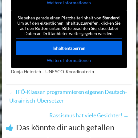
Weitere Informationen
Sie sehen gerade einen Platzhalterinhalt von
Standard
.
Um auf den eigentlichen Inhalt zuzugreifen, klicken Sie
auf den Button unten. Bitte beachten Sie, dass dabei
Daten an Drittanbieter weitergegeben werden.
Inhalt entsperren
Weitere Informationen
Dunja Heinrich – UNESCO-Koordinatorin
←
IFÖ-Klassen programmieren eigenen Deutsch-
Ukrainisch-Übersetzer
Rassismus hat viele Gesichter!
→
Das könnte dir auch gefallen