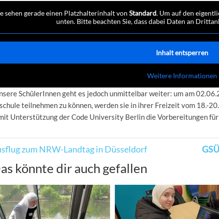
ie sehen gerade einen Platzhalterinhalt von
Standard
. Um auf den eigentli
unten. Bitte beachten Sie, dass dabei Daten an Dritta
Inhalt entsperren
Weitere Informationen
nsere SchülerInnen geht es jedoch unmittelbar weiter: um am 02.06
chule teilnehmen zu können, werden sie in ihrer Freizeit vom 18.-
mit Unterstützung der Code University Berlin die Vorbereitungen f
sflug zum NRW-Landtag in Düsseldorf
GSÜ 
as könnte dir auch gefallen