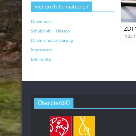
weitere Informationen
Downloads
ZDI-
Schulprofil – Unesco
25. 
Datenschutzerklärung
Impressum
Bildrechte
Über die GSÜ