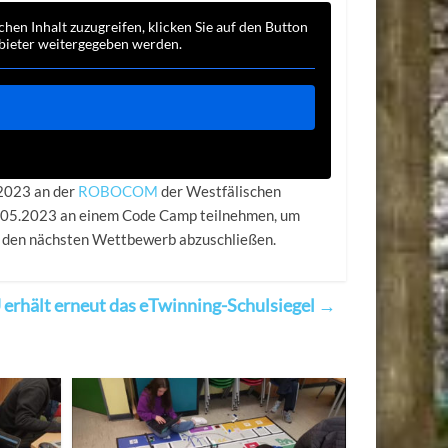
chen Inhalt zuzugreifen, klicken Sie auf den Button
nbieter weitergegeben werden.
.2023 an der
ROBOCOM
der Westfälischen
20.05.2023 an einem Code Camp teilnehmen, um
ür den nächsten Wettbewerb abzuschließen.
erhält erneut das eTwinning-Schulsiegel
→