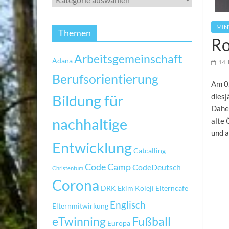
MIN
Themen
Ro
Arbeitsgemeinschaft
Adana
14.
Berufsorientierung
Am 0
Bildung für
diesj
Daher
nachhaltige
alte 
und 
Entwicklung
Catcalling
Code Camp
CodeDeutsch
Christentum
Corona
DRK
Ekim Koleji
Elterncafe
Englisch
Elternmitwirkung
eTwinning
Fußball
Europa