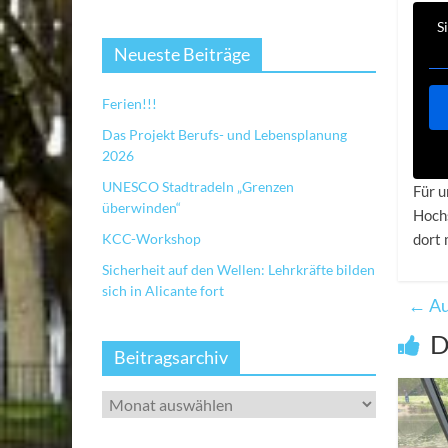
S
Neueste Beiträge
Ferien!!!
Das Projekt Berufs- und Lebensplanung
2026
UNESCO Stadtradeln „Grenzen
Für u
überwinden“
Hochs
KCC-Workshop
dort 
Sicherheit auf den Wellen: Lehrkräfte bilden
sich in Alicante fort
←
Au
D
Beitragsarchiv