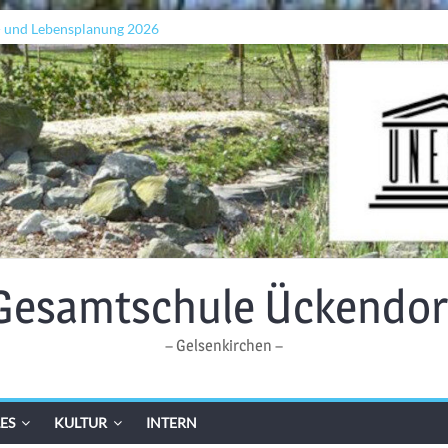
- und Lebensplanung 2026
n „Grenzen überwinden“
ellen: Lehrkräfte bilden sich in Alicante fort
Gesamtschule Ückendor
– Gelsenkirchen –
ES
KULTUR
INTERN