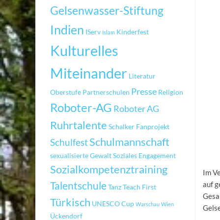
Gelsenwasser-Stiftung
Indien
IServ
Kinderfest
Islam
Kulturelles
Miteinander
Literatur
Presse
Oberstufe
Partnerschulen
Religion
Roboter-AG
Roboter AG
Ruhrtalente
Schalker Fanprojekt
Schulmannschaft
Schulfest
sexualisierte Gewalt
Soziales Engagement
Sozialkompetenztraining
Im Ve
Talentschule
auf g
Tanz
Teach First
Gesam
Türkisch
UNESCO Cup
Warschau
Wien
Gelse
Ückendorf