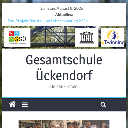
Samstag, August 8, 2026
Aktuelles:
Das Projekt Berufs- und Lebensplanung 2026
UNESCO Stadtradeln „Grenzen überwinden“
KCC-Workshop
Sicherheit auf den Wellen: Lehrkräfte bilden sich in Alicante fort
Ferien!!!
Gesamtschule
Ückendorf
– Gelsenkirchen –