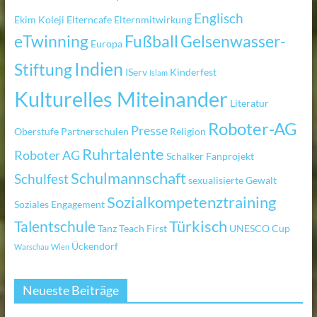
Englisch
Ekim Koleji
Elterncafe
Elternmitwirkung
eTwinning
Fußball
Gelsenwasser-
Europa
Indien
Stiftung
IServ
Kinderfest
Islam
Kulturelles Miteinander
Literatur
Roboter-AG
Presse
Oberstufe
Partnerschulen
Religion
Ruhrtalente
Roboter AG
Schalker Fanprojekt
Schulmannschaft
Schulfest
sexualisierte Gewalt
Sozialkompetenztraining
Soziales Engagement
Türkisch
Talentschule
Tanz
Teach First
UNESCO Cup
Ückendorf
Warschau
Wien
Neueste Beiträge