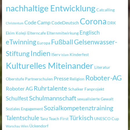
nachhaltige Entwicklung
Catcalling
Corona
Code Camp
CodeDeutsch
DRK
Christentum
Englisch
Ekim Koleji
Elterncafe
Elternmitwirkung
eTwinning
Fußball
Gelsenwasser-
Europa
Indien
Stiftung
IServ
Kinderfest
Islam
Kulturelles Miteinander
Literatur
Roboter-AG
Presse
Oberstufe
Partnerschulen
Religion
Ruhrtalente
Roboter AG
Schalker Fanprojekt
Schulmannschaft
Schulfest
sexualisierte Gewalt
Sozialkompetenztraining
Soziales Engagement
Türkisch
Talentschule
Tanz
Teach First
UNESCO Cup
Ückendorf
Warschau
Wien