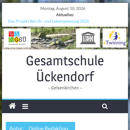
Montag, August 10, 2026
Aktuelles:
Das Projekt Berufs- und Lebensplanung 2026
UNESCO Stadtradeln „Grenzen überwinden“
KCC-Workshop
Sicherheit auf den Wellen: Lehrkräfte bilden sich in Alicante fort
Ferien!!!
Gesamtschule
Ückendorf
– Gelsenkirchen –
Autor:
Online Redaktion