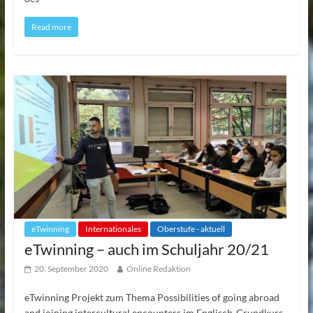
Read more
eTwinning
Internationales
Oberstufe - aktuell
eTwinning – auch im Schuljahr 20/21
20. September 2020
Online Redaktion
eTwinning Projekt zum Thema Possibilities of going abroad
and joining intercultural encounters im Englisch-Grundkurs