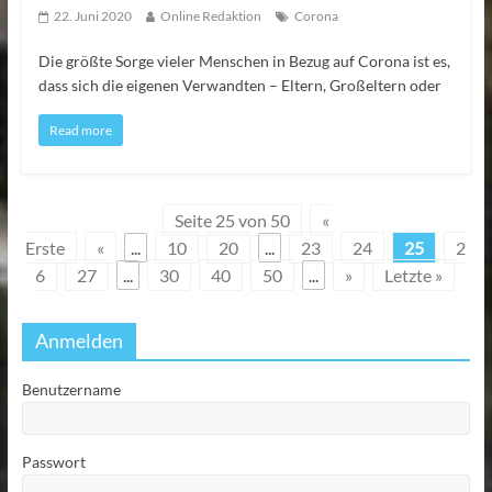
22. Juni 2020
Online Redaktion
Corona
Die größte Sorge vieler Menschen in Bezug auf Corona ist es,
dass sich die eigenen Verwandten – Eltern, Großeltern oder
Read more
Seite 25 von 50
«
Erste
«
...
10
20
...
23
24
25
2
6
27
...
30
40
50
...
»
Letzte »
Anmelden
Benutzername
Passwort