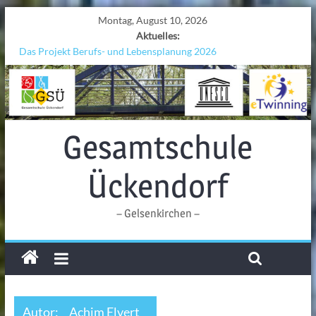
Montag, August 10, 2026
Aktuelles:
Das Projekt Berufs- und Lebensplanung 2026
UNESCO Stadtradeln „Grenzen überwinden“
KCC-Workshop
Sicherheit auf den Wellen: Lehrkräfte bilden sich in Alicante fort
Ferien!!!
Gesamtschule
Ückendorf
– Gelsenkirchen –
Autor:
Achim Elvert