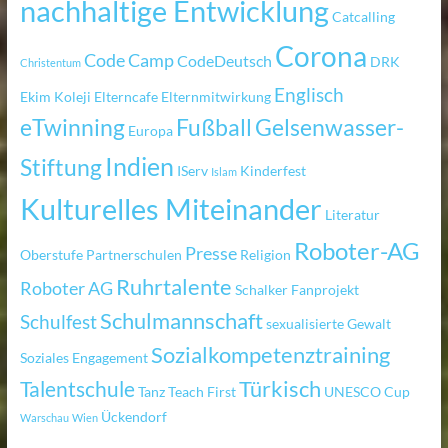
nachhaltige Entwicklung
Catcalling
Corona
Code Camp
CodeDeutsch
DRK
Christentum
Englisch
Ekim Koleji
Elterncafe
Elternmitwirkung
eTwinning
Fußball
Gelsenwasser-
Europa
Indien
Stiftung
IServ
Kinderfest
Islam
Kulturelles Miteinander
Literatur
Roboter-AG
Presse
Oberstufe
Partnerschulen
Religion
Ruhrtalente
Roboter AG
Schalker Fanprojekt
Schulmannschaft
Schulfest
sexualisierte Gewalt
Sozialkompetenztraining
Soziales Engagement
Türkisch
Talentschule
Tanz
Teach First
UNESCO Cup
Ückendorf
Warschau
Wien