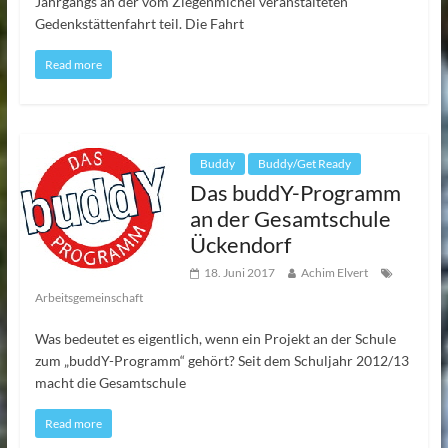
Jahrgangs an der vom Ziegenmichel veranstalteten
Gedenkstättenfahrt teil. Die Fahrt
Read more
Buddy
Buddy/Get Ready
Das buddY-Programm
an der Gesamtschule
Ückendorf
18. Juni 2017
Achim Elvert
Arbeitsgemeinschaft
Was bedeutet es eigentlich, wenn ein Projekt an der Schule
zum „buddY-Programm“ gehört? Seit dem Schuljahr 2012/13
macht die Gesamtschule
Read more