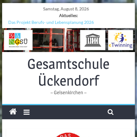
Samstag, August 8, 2026
Aktuelles:
Das Projekt Berufs- und Lebensplanung 2026
UNESCO Stadtradeln „Grenzen überwinden“
KCC-Workshop
Sicherheit auf den Wellen: Lehrkräfte bilden sich in Alicante fort
Ferien!!!
Gesamtschule
Ückendorf
– Gelsenkirchen –