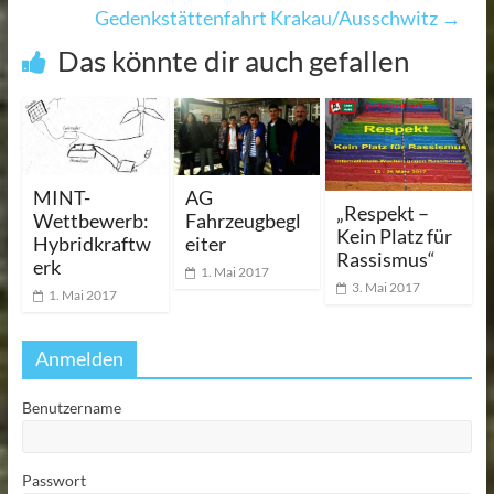
Gedenkstättenfahrt Krakau/Ausschwitz
→
Das könnte dir auch gefallen
MINT-
AG
„Respekt –
Wettbewerb:
Fahrzeugbegl
Kein Platz für
Hybridkraftw
eiter
Rassismus“
erk
1. Mai 2017
3. Mai 2017
1. Mai 2017
Anmelden
Benutzername
Passwort