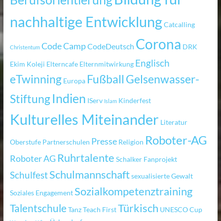
nachhaltige Entwicklung
Catcalling
Corona
Code Camp
CodeDeutsch
DRK
Christentum
Englisch
Ekim Koleji
Elterncafe
Elternmitwirkung
eTwinning
Fußball
Gelsenwasser-
Europa
Indien
Stiftung
IServ
Kinderfest
Islam
Kulturelles Miteinander
Literatur
Roboter-AG
Presse
Oberstufe
Partnerschulen
Religion
Ruhrtalente
Roboter AG
Schalker Fanprojekt
Schulmannschaft
Schulfest
sexualisierte Gewalt
Sozialkompetenztraining
Soziales Engagement
Türkisch
Talentschule
Tanz
Teach First
UNESCO Cup