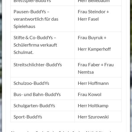
Brettspiel-BuddYs
Herr Bellebaum
Pausen-BuddYs –
Frau Steindor +
verantwortlich für das
Herr Fasel
Spielehaus
Stifte & Co-BuddYs –
Frau Buyruk +
Schülerfirma verkauft
Herr Kamperhoff
Schulmat.
Streitschlichter-BuddYs
Frau Faber + Frau
Nemtsa
Schulzoo-BuddYs
Herr Hoffmann
Bus- und Bahn-BuddYs
Frau Kowol
Schulgarten-BuddYs
Herr Holtkamp
Sport-BuddYs
Herr Szurowski