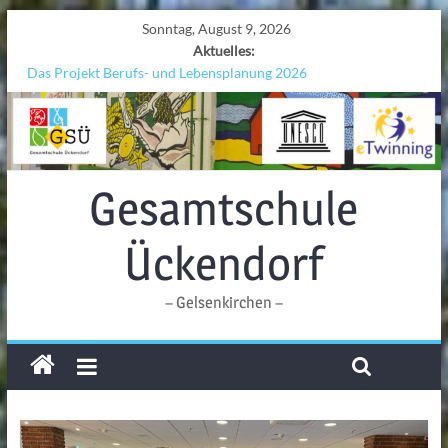
Sonntag, August 9, 2026
Aktuelles:
Das Projekt Berufs- und Lebensplanung 2026
UNESCO Stadtradeln „Grenzen überwinden“
KCC-Workshop
Sicherheit auf den Wellen: Lehrkräfte bilden sich in Alicante fort
Ferien!!!
Gesamtschule
Ückendorf
– Gelsenkirchen –