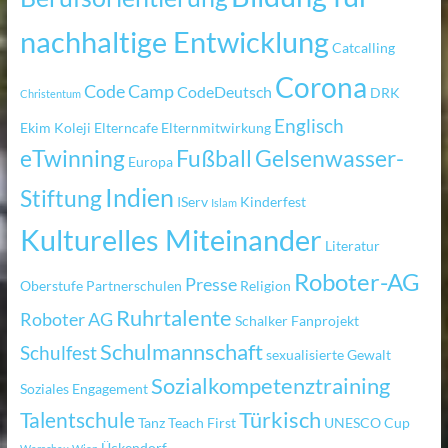
nachhaltige Entwicklung
Catcalling
Corona
Code Camp
CodeDeutsch
DRK
Christentum
Englisch
Ekim Koleji
Elterncafe
Elternmitwirkung
eTwinning
Fußball
Gelsenwasser-
Europa
Indien
Stiftung
IServ
Kinderfest
Islam
Kulturelles Miteinander
Literatur
Roboter-AG
Presse
Oberstufe
Partnerschulen
Religion
Ruhrtalente
Roboter AG
Schalker Fanprojekt
Schulmannschaft
Schulfest
sexualisierte Gewalt
Sozialkompetenztraining
Soziales Engagement
Türkisch
Talentschule
Tanz
Teach First
UNESCO Cup
Ückendorf