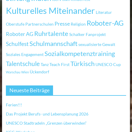
Kulturelles Miteinander
Literatur
Roboter-AG
Presse
Oberstufe
Partnerschulen
Religion
Ruhrtalente
Roboter AG
Schalker Fanprojekt
Schulmannschaft
Schulfest
sexualisierte Gewalt
Sozialkompetenztraining
Soziales Engagement
Türkisch
Talentschule
Tanz
Teach First
UNESCO Cup
Ückendorf
Warschau
Wien
Neueste Beiträge
Ferien!!!
Das Projekt Berufs- und Lebensplanung 2026
UNESCO Stadtradeln „Grenzen überwinden“