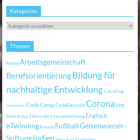
Kategorien
Themen
Arbeitsgemeinschaft
Adana
Bildung für
Berufsorientierung
nachhaltige Entwicklung
Catcalling
Corona
Code Camp
CodeDeutsch
DRK
Christentum
Englisch
Ekim Koleji
Elterncafe
Elternmitwirkung
eTwinning
Fußball
Gelsenwasser-
Europa
Indien
Stiftung
IServ
Kinderfest
Islam