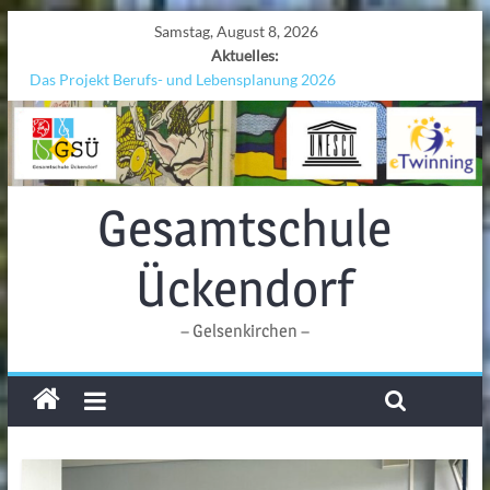
Samstag, August 8, 2026
Aktuelles:
Das Projekt Berufs- und Lebensplanung 2026
UNESCO Stadtradeln „Grenzen überwinden“
KCC-Workshop
Sicherheit auf den Wellen: Lehrkräfte bilden sich in Alicante fort
Ferien!!!
Gesamtschule
Ückendorf
– Gelsenkirchen –