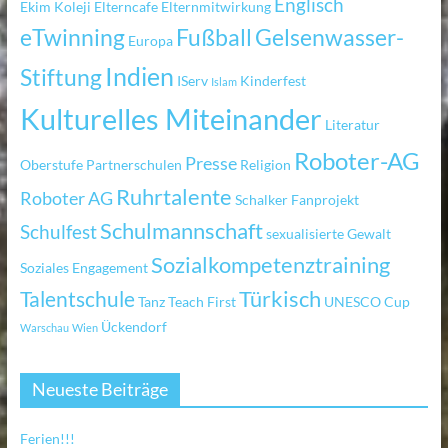
Englisch
Ekim Koleji
Elterncafe
Elternmitwirkung
eTwinning
Fußball
Gelsenwasser-
Europa
Indien
Stiftung
IServ
Kinderfest
Islam
Kulturelles Miteinander
Literatur
Roboter-AG
Presse
Oberstufe
Partnerschulen
Religion
Ruhrtalente
Roboter AG
Schalker Fanprojekt
Schulmannschaft
Schulfest
sexualisierte Gewalt
Sozialkompetenztraining
Soziales Engagement
Türkisch
Talentschule
Tanz
Teach First
UNESCO Cup
Ückendorf
Warschau
Wien
Neueste Beiträge
Ferien!!!