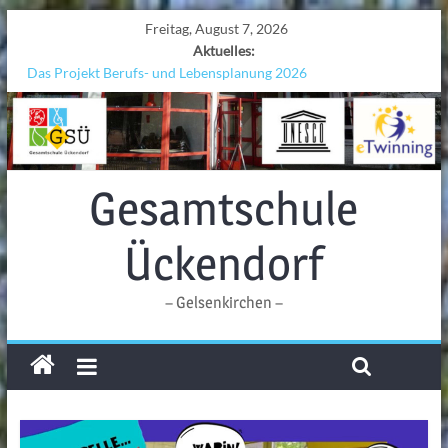
Freitag, August 7, 2026
Aktuelles:
Das Projekt Berufs- und Lebensplanung 2026
UNESCO Stadtradeln „Grenzen überwinden“
KCC-Workshop
Sicherheit auf den Wellen: Lehrkräfte bilden sich in Alicante fort
Ferien!!!
Gesamtschule
Ückendorf
– Gelsenkirchen –