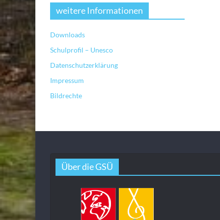
weitere Informationen
Downloads
Schulprofil – Unesco
Datenschutzerklärung
Impressum
Bildrechte
Über die GSÜ