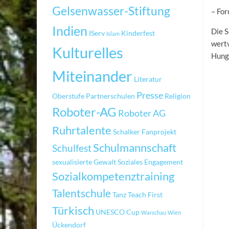
Gelsenwasser-Stiftung
– Fo
Indien
Die S
IServ
Kinderfest
Islam
wertv
Kulturelles
Hunge
Miteinander
Literatur
Presse
Oberstufe
Partnerschulen
Religion
Roboter-AG
Roboter AG
Ruhrtalente
Schalker Fanprojekt
Schulmannschaft
Schulfest
sexualisierte Gewalt
Soziales Engagement
Sozialkompetenztraining
Talentschule
Tanz
Teach First
Türkisch
UNESCO Cup
Warschau
Wien
Ückendorf