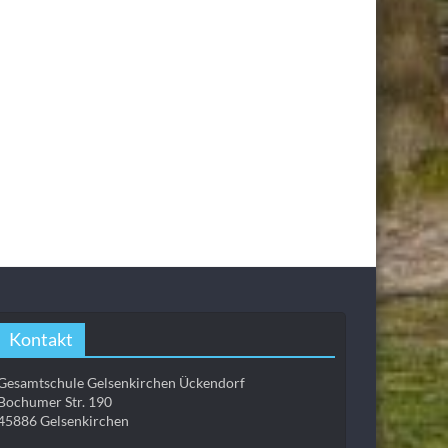
Kontakt
Gesamtschule Gelsenkirchen Ückendorf
Bochumer Str. 190
45886 Gelsenkirchen