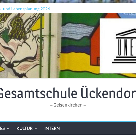
s- und Lebensplanung 2026
ln „Grenzen überwinden“
Wellen: Lehrkräfte bilden sich in Alicante fort
Gesamtschule Ückendor
– Gelsenkirchen –
ES
KULTUR
INTERN