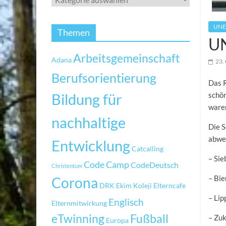
UNE
Themen
UN
Arbeitsgemeinschaft
Adana
23.
Berufsorientierung
Das 
Bildung für
schön
ware
nachhaltige
Die S
abwec
Entwicklung
Catcalling
– Si
Code Camp
CodeDeutsch
Christentum
– Bi
Corona
DRK
Ekim Koleji
Elterncafe
– Li
Englisch
Elternmitwirkung
eTwinning
Fußball
– Zu
Europa