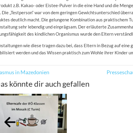
rodukt z.B. Kakao- oder Eistee-Pulver in die eine Hand und die Menge
 Die „Testperson“ war von dem geringen Gewichtsunterschied überra
uktes deutlich macht. Die gelungene Kombination aus praktischem T
nstaltung sehr lebendig und einprägsam. Der erläuterte Zusammenh
ungsfähigkeit des kindlichen Organismus wurde den Eltern verständli
staltungen wie diese tragen dazu bei, dass Eltern in Bezug auf ein
bilisiert werden und das Wissen praktisch zum Wohle ihrer Kinder u
asmus in Mazedonien
Pressescha
as könnte dir auch gefallen