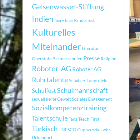
Gelsenwasser-Stiftung
Indien
IServ
Kinderfest
Islam
Kulturelles
Miteinander
Literatur
Presse
Oberstufe
Partnerschulen
Religion
Roboter-AG
Roboter AG
Ruhrtalente
Schalker Fanprojekt
Schulmannschaft
Schulfest
sexualisierte Gewalt
Soziales Engagement
Sozialkompetenztraining
Talentschule
Tanz
Teach First
Türkisch
UNESCO Cup
Warschau
Wien
Ückendorf