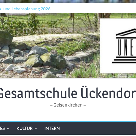
s- und Lebensplanung 2026
ln „Grenzen überwinden“
 Wellen: Lehrkräfte bilden sich in Alicante fort
Gesamtschule Ückendor
– Gelsenkirchen –
ES
KULTUR
INTERN