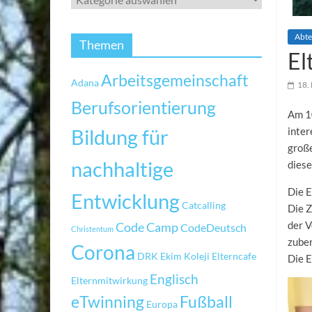
Abte
Themen
El
Arbeitsgemeinschaft
Adana
18.
Berufsorientierung
Am 10
Bildung für
inter
große
nachhaltige
diese
Die E
Entwicklung
Catcalling
Die 
der V
Code Camp
CodeDeutsch
Christentum
zuber
Corona
DRK
Ekim Koleji
Elterncafe
Die 
Englisch
Elternmitwirkung
eTwinning
Fußball
Europa