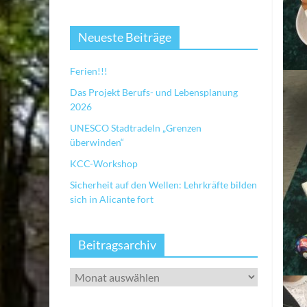
Neueste Beiträge
Ferien!!!
Das Projekt Berufs- und Lebensplanung
2026
UNESCO Stadtradeln „Grenzen
überwinden“
KCC-Workshop
Sicherheit auf den Wellen: Lehrkräfte bilden
sich in Alicante fort
Beitragsarchiv