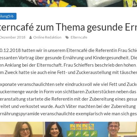
ilung5/6
terncafé zum Thema gesunde E
 Dezember 2018
Online Redaktion
Elterncafe
.12.2018 hatten wir in unserem Elterncafé die Referentin Frau Schie
essanten Vortrag über gesunde Ernährung und Kindergesundheit. Die
n Anklang bei der Elternschaft. Frau Schieffers beschrieb den hohen
m Zweck hatte sie auch eine Fett- und Zuckeraustellung mit täusch
xponate veranschaulichten sehr eindrucksvoll wie viel Fett und Zucke
Zuckermenge wurde in Form von sichtbaren Zuckerstücken neben das 
eranstaltung startete die Referentin mit der Zubereitung eines ges
eitet und verkostet wurde. Auch Väter machten bei der Zubereitung m
Ernährungspyramide veranschaulichte exemplarisch wie man sich ges