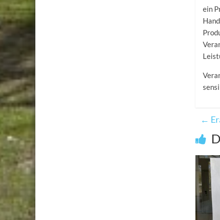
ein P
Hand.
Prod
Vera
Leist
Veran
sensi
←
Er
D