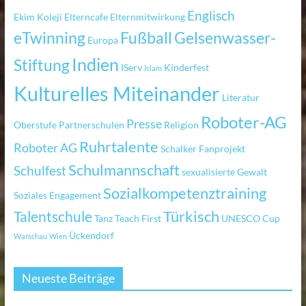
Englisch
Ekim Koleji
Elterncafe
Elternmitwirkung
eTwinning
Fußball
Gelsenwasser-
Europa
Indien
Stiftung
IServ
Kinderfest
Islam
Kulturelles Miteinander
Literatur
Roboter-AG
Presse
Oberstufe
Partnerschulen
Religion
Ruhrtalente
Roboter AG
Schalker Fanprojekt
Schulmannschaft
Schulfest
sexualisierte Gewalt
Sozialkompetenztraining
Soziales Engagement
Türkisch
Talentschule
Tanz
Teach First
UNESCO Cup
Ückendorf
Warschau
Wien
Neueste Beiträge