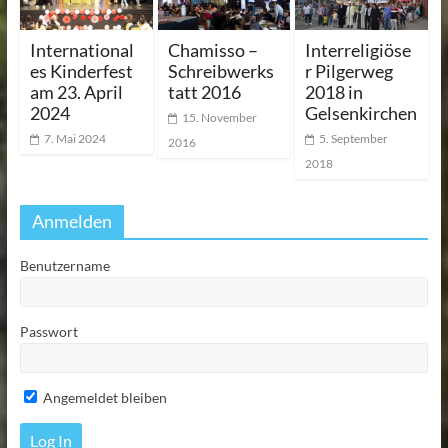
International
Chamisso –
Interreligiöse
es Kinderfest
Schreibwerks
r Pilgerweg
am 23. April
tatt 2016
2018 in
2024
Gelsenkirchen
15. November
7. Mai 2024
5. September
2016
2018
Anmelden
Benutzername
Passwort
Angemeldet bleiben