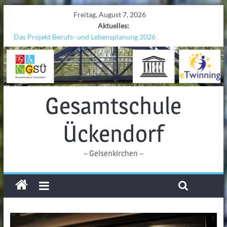
Freitag, August 7, 2026
Aktuelles:
Das Projekt Berufs- und Lebensplanung 2026
UNESCO Stadtradeln „Grenzen überwinden“
KCC-Workshop
Sicherheit auf den Wellen: Lehrkräfte bilden sich in Alicante fort
Ferien!!!
Gesamtschule
Ückendorf
– Gelsenkirchen –