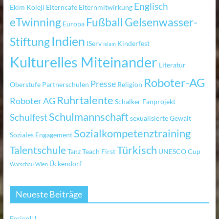
Englisch
Ekim Koleji
Elterncafe
Elternmitwirkung
eTwinning
Fußball
Gelsenwasser-
Europa
Indien
Stiftung
IServ
Kinderfest
Islam
Kulturelles Miteinander
Literatur
Roboter-AG
Presse
Oberstufe
Partnerschulen
Religion
Ruhrtalente
Roboter AG
Schalker Fanprojekt
Schulmannschaft
Schulfest
sexualisierte Gewalt
Sozialkompetenztraining
Soziales Engagement
Türkisch
Talentschule
Tanz
Teach First
UNESCO Cup
Ückendorf
Warschau
Wien
Neueste Beiträge
Ferien!!!