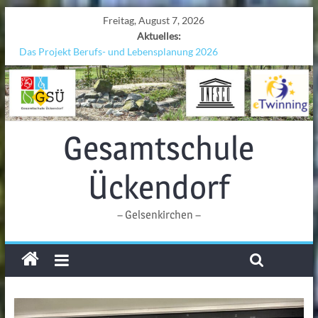
Freitag, August 7, 2026
Aktuelles:
Das Projekt Berufs- und Lebensplanung 2026
UNESCO Stadtradeln „Grenzen überwinden“
KCC-Workshop
Sicherheit auf den Wellen: Lehrkräfte bilden sich in Alicante fort
Ferien!!!
Gesamtschule
Ückendorf
– Gelsenkirchen –