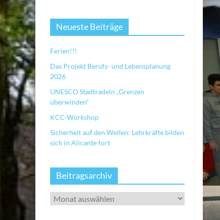
Neueste Beiträge
Ferien!!!
Das Projekt Berufs- und Lebensplanung
2026
UNESCO Stadtradeln „Grenzen
überwinden“
KCC-Workshop
Sicherheit auf den Wellen: Lehrkräfte bilden
sich in Alicante fort
Beitragsarchiv