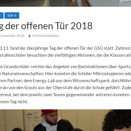
I
SEK II
g der offenen Tür 2018
 November 2018
Online Redaktion
.11. fand der diesjährige Tag der offenen Tür der GSÜ statt. Zahlre
tufenschüler besuchten die vielfältigen Aktionen, die die Klassen al
ie Grundschüler reichte das Angebot von Bastelaktionen über Sport
n Naturwissenschaften. Hier konnten die Schüler Mikroskopieren od
rem Partner, dem Energy-Lab aus dem Wissenschaftspark, durchführ
rän von den Scouts aus der Oberstufe durch die Schule geführt. Zud
treut, bei dem jeweils zwei Teams gegeneinander antreten konnten.
esem Tag nicht.