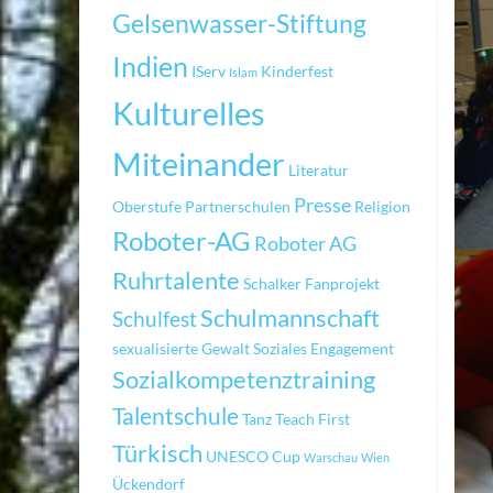
Gelsenwasser-Stiftung
Indien
IServ
Kinderfest
Islam
Kulturelles
Miteinander
Literatur
Presse
Oberstufe
Partnerschulen
Religion
Roboter-AG
Roboter AG
Ruhrtalente
Schalker Fanprojekt
Schulmannschaft
Schulfest
sexualisierte Gewalt
Soziales Engagement
Sozialkompetenztraining
Talentschule
Tanz
Teach First
Türkisch
UNESCO Cup
Warschau
Wien
Ückendorf