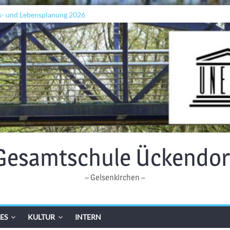
s- und Lebensplanung 2026
ln „Grenzen überwinden“
 Wellen: Lehrkräfte bilden sich in Alicante fort
Gesamtschule Ückendor
– Gelsenkirchen –
ES
KULTUR
INTERN