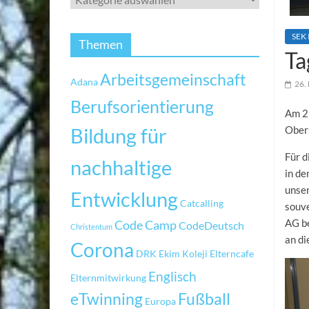
SEK 
Themen
Ta
Arbeitsgemeinschaft
Adana
26.
Berufsorientierung
Am 23
Bildung für
Obers
Für d
nachhaltige
in de
unse
Entwicklung
Catcalling
souve
AG be
Code Camp
CodeDeutsch
Christentum
an di
Corona
DRK
Ekim Koleji
Elterncafe
Englisch
Elternmitwirkung
eTwinning
Fußball
Europa